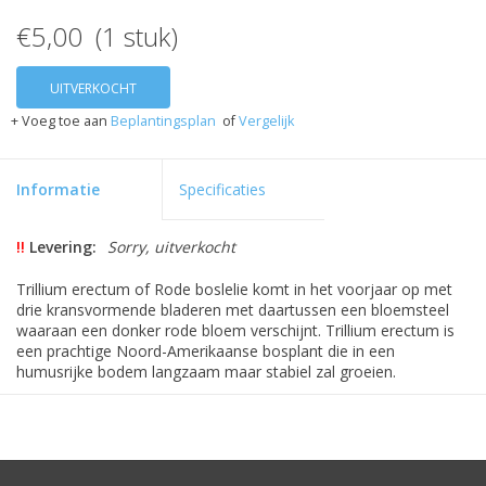
€5,00 (1 stuk)
UITVERKOCHT
+ Voeg toe aan
Beplantingsplan
of
Vergelijk
Informatie
Specificaties
!!
Levering:
Sorry, uitverkocht
Trillium erectum of Rode boslelie komt in het voorjaar op met
drie kransvormende bladeren met daartussen een bloemsteel
waaraan een donker rode bloem verschijnt. Trillium erectum is
een prachtige Noord-Amerikaanse bosplant die in een
humusrijke bodem langzaam maar stabiel zal groeien.
De wortelstokken van Trillium zijn gevoelig voor uitdroging; na
ontvangst direct planten. Even bewaren kan ook maar dan wel in
de koelkast (vorstvrij).