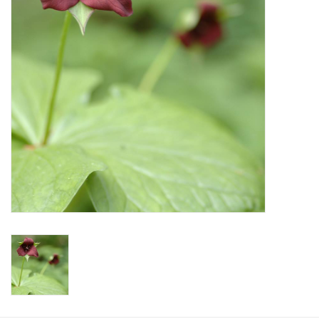
Aanbiedingen
Bodemverbetering
Overige producten
Advies
Onze tuinen!
Sterke Bollen Dagen
Nieuws