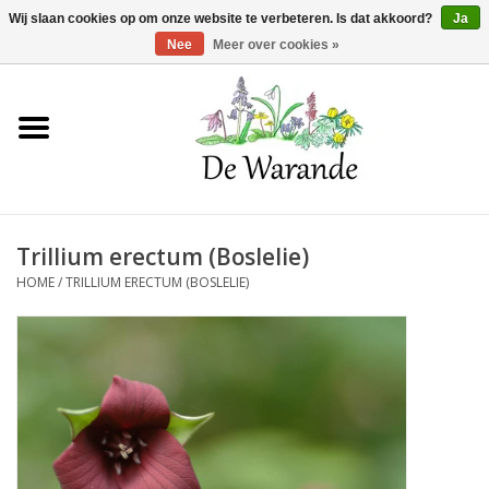
Winkelwagen >
0 Artikelen - €0,00
Wij slaan cookies op om onze website te verbeteren. Is dat akkoord?
Ja
Nee
Meer over cookies »
Home
NIEUW 2026
Trillium erectum (Boslelie)
Voorjaarsbloeiers
HOME
/
TRILLIUM ERECTUM (BOSLELIE)
Zomerbloeiers
Herfstbloeiers
Schaduwplanten