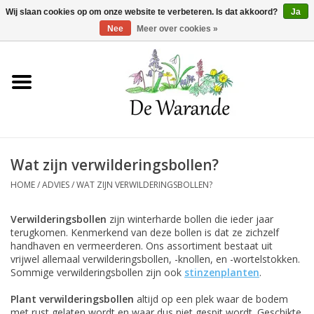
Winkelwagen >
0 Artikelen - €0,00
Wij slaan cookies op om onze website te verbeteren. Is dat akkoord?
Ja
Nee
Meer over cookies »
Home
NIEUW 2026
Wat zijn verwilderingsbollen?
Voorjaarsbloeiers
HOME
/
ADVIES
/
WAT ZIJN VERWILDERINGSBOLLEN?
Zomerbloeiers
Verwilderingsbollen
zijn winterharde bollen die ieder jaar
terugkomen. Kenmerkend van deze bollen is dat ze zichzelf
handhaven en vermeerderen. Ons assortiment bestaat uit
Herfstbloeiers
vrijwel allemaal verwilderingsbollen, -knollen, en -wortelstokken.
Sommige verwilderingsbollen zijn ook
stinzenplanten
.
Schaduwplanten
Plant verwilderingsbollen
altijd op een plek waar de bodem
met rust gelaten wordt en waar dus niet gespit wordt. Geschikte