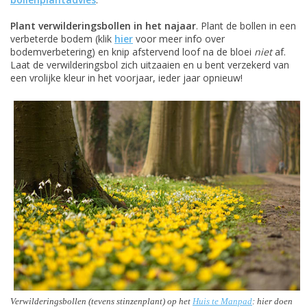
Plant verwilderingsbollen in het najaar
. Plant de bollen in een
verbeterde bodem (klik
hier
voor meer info over
bodemverbetering) en knip afstervend loof na de bloei
niet
af.
Laat de verwilderingsbol zich uitzaaien en u bent verzekerd van
een vrolijke kleur in het voorjaar, ieder jaar opnieuw!
Verwilderingsbollen (tevens stinzenplant) op het
Huis te Manpad
: hier doen