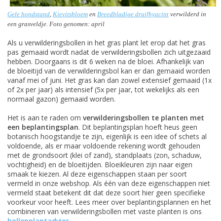
Gele hondstand
,
Kievitsbloem
en
Breedbladige druifhyacint
verwilderd in
een grasveldje. Foto genomen: april
Als u verwilderingsbollen in het gras plant let erop dat het gras
pas gemaaid wordt nadat de verwilderingsbollen zich uitgezaaid
hebben. Doorgaans is dit 6 weken na de bloei. Afhankelijk van
de bloeitijd van de verwilderingsbol kan er dan gemaaid worden
vanaf mei of juni. Het gras kan dan zowel extensief gemaaid (1x
of 2x per jaar) als intensief (5x per jaar, tot wekelijks als een
normaal gazon) gemaaid worden.
Het is aan te raden om
verwilderingsbollen te planten met
een beplantingsplan
. Dit beplantingsplan hoeft heus geen
botanisch hoogstandje te zijn, eigenlijk is een idee of schets al
voldoende, als er maar voldoende rekening wordt gehouden
met de grondsoort (klei of zand), standplaats (zon, schaduw,
vochtigheid) en de bloeitijden. Bloeikleuren zijn naar eigen
smaak te kiezen. Al deze eigenschappen staan per soort
vermeld in onze webshop. Als één van deze eigenschappen niet
vermeld staat betekent dit dat deze soort hier geen specifieke
voorkeur voor heeft. Lees meer over beplantingsplannen en het
combineren van verwilderingsbollen met vaste planten is ons
bollenplantadvies
.