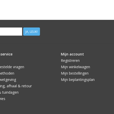
JA, LEUK!
service
Mijn account
Registreren
estelde vragen
Mijn winkelwagen
methoden
Mijn bestellingen
wetgeving
Mijn beplantingsplan
ng, afhaal & retour
& tuindagen
vies