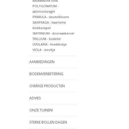
kaukasische look
POLYGONATUM -
salomonszegel
PRIMULA - sleutelbloem
SAXIFRAGA - haarlems
klokkenspel
SMYRNIUM - doorwaskervel
TRILLIUM - boslelie
UVULARIA - feestklokje
VIOLA - viooltje
AANBIEDINGEN
BODEMVERBETERING
OVERIGE PRODUCTEN
ADVIES
ONZE TUINEN!
STERKE BOLLEN DAGEN