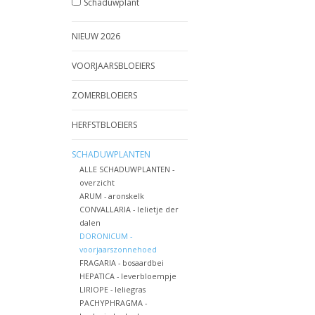
Schaduwplant
NIEUW 2026
VOORJAARSBLOEIERS
ZOMERBLOEIERS
HERFSTBLOEIERS
SCHADUWPLANTEN
ALLE SCHADUWPLANTEN -
overzicht
ARUM - aronskelk
CONVALLARIA - lelietje der
dalen
DORONICUM -
voorjaarszonnehoed
FRAGARIA - bosaardbei
HEPATICA - leverbloempje
LIRIOPE - leliegras
PACHYPHRAGMA -