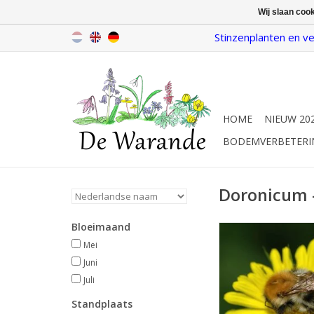
Wij slaan coo
Stinzenplanten en ve
HOME
NIEUW 20
BODEMVERBETERI
Doronicum 
Bloeimaand
Voorjaarszonnehoed
Mei/juni/juli, geel,
Mei
Juni
Lange bloeier, sti
Juli
INFO EN KOP
Standplaats