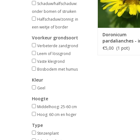
Schaduw/halfschaduw:
onder bomen of struiken
Halfschaduw/zonnig: in
een weitje of border
Doronicum
Voorkeur grondsoort
pardalianches - i
Verbeterde zandgrond
€5,00 (1 pot)
Leem of lössgrond
Vaste kleigrond
Bosbodem met humus
Kleur
Geel
Hoogte
Middelhoog: 25-60 cm
Hoog: 60 cm en hoger
Type
Stinzenplant