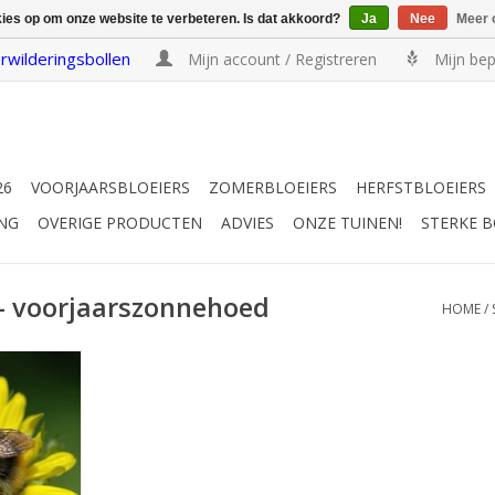
kies op om onze website te verbeteren. Is dat akkoord?
Ja
Nee
Meer 
rwilderingsbollen
Mijn account / Registreren
Mijn bep
26
VOORJAARSBLOEIERS
ZOMERBLOEIERS
HERFSTBLOEIERS
NG
OVERIGE PRODUCTEN
ADVIES
ONZE TUINEN!
STERKE 
- voorjaarszonnehoed
HOME
/
/Hartbladzonnebloem
 50-90 cm
nzenplant
EN