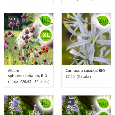
SALE
Allium
Camassia cusickii, BIO
sphaerocephalon, BIO
€7,50 (3 stuks)
- XL
€26,95 (80 stuks)
€32,00
voordeelverpakking
SALE