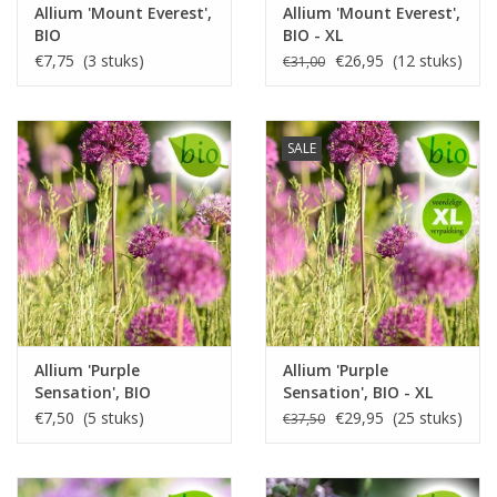
Allium 'Mount Everest',
Allium 'Mount Everest',
BIO
BIO - XL
voordeelverpakking
€7,75 (3 stuks)
€26,95 (12 stuks)
€31,00
SALE
Allium 'Purple
Allium 'Purple
Sensation', BIO
Sensation', BIO - XL
voordeelverpakking
€7,50 (5 stuks)
€29,95 (25 stuks)
€37,50