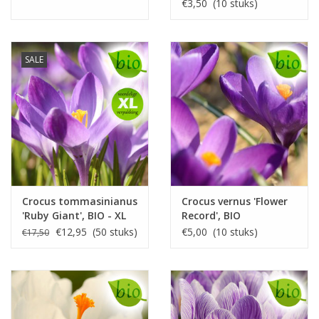
€3,50 (10 stuks)
SALE
Crocus tommasinianus
Crocus vernus 'Flower
'Ruby Giant', BIO - XL
Record', BIO
voordeelverpakking
€12,95 (50 stuks)
€5,00 (10 stuks)
€17,50