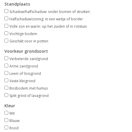
Standplaats
Aanbiedingen
Schaduw/halfschaduw: onder bomen of struiken
Halfschaduw/zonnig: in een weitje of border
Bodemverbetering
Volle zon en warm: op het zuiden of in rotstuin
Vochtige bodem
Overige producten
Geschikt voor in potten
Voorkeur grondsoort
Advies
Verbeterde zandgrond
Arme zandgrond
Onze tuinen!
Leem of lössgrond
Vaste kleigrond
Sterke Bollen Dagen
Bosbodem met humus
Split grind of lavagrond
Nieuws
Kleur
Wit
Blauw
Rood