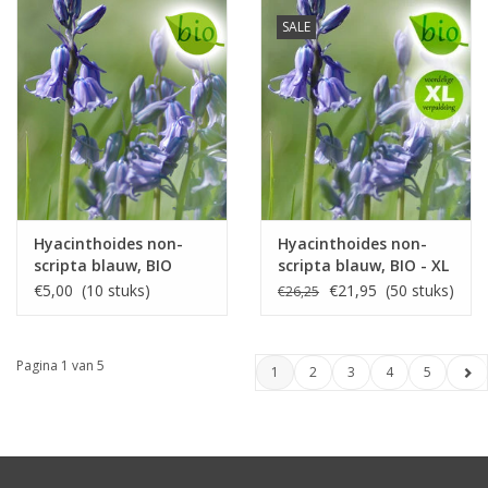
SALE
Hyacinthoides non-
Hyacinthoides non-
scripta blauw, BIO
scripta blauw, BIO - XL
voordeelverpakking
€5,00 (10 stuks)
€21,95 (50 stuks)
€26,25
Pagina 1 van 5
1
2
3
4
5