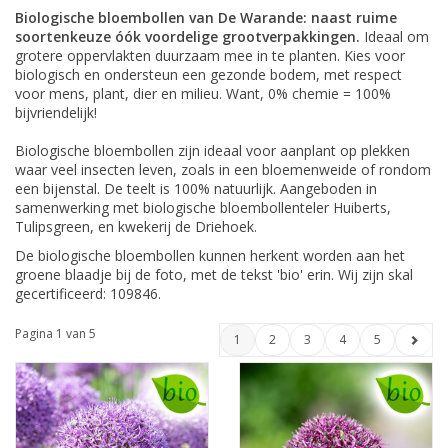
Biologische bloembollen van De Warande: naast ruime
soortenkeuze óók voordelige grootverpakkingen.
Ideaal om
grotere oppervlakten duurzaam mee in te planten. Kies voor
biologisch en ondersteun een gezonde bodem, met respect
voor mens, plant, dier en milieu. Want, 0% chemie = 100%
bijvriendelijk!
Biologische bloembollen zijn ideaal voor aanplant op plekken
waar veel insecten leven, zoals in een bloemenweide of rondom
een bijenstal. De teelt is 100% natuurlijk. Aangeboden in
samenwerking met biologische bloembollenteler Huiberts,
Tulipsgreen, en kwekerij de Driehoek.
De biologische bloembollen kunnen herkent worden aan het
groene blaadje bij de foto, met de tekst 'bio' erin. Wij zijn skal
gecertificeerd: 109846.
Pagina 1 van 5
1
2
3
4
5