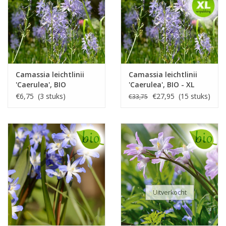
Camassia leichtlinii
Camassia leichtlinii
'Caerulea', BIO
'Caerulea', BIO - XL
voordeelverpakking
€6,75 (3 stuks)
€27,95 (15 stuks)
€33,75
Uitverkocht