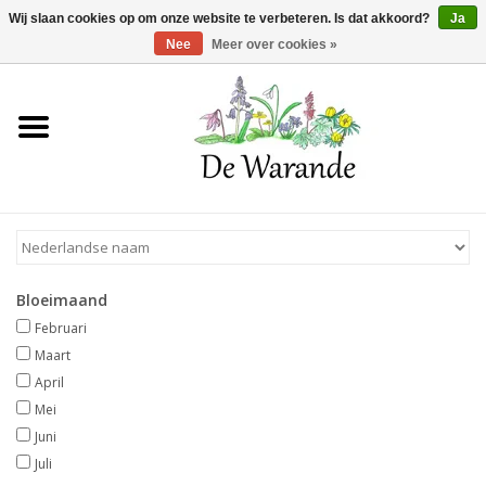
Winkelwagen >
0 Artikelen - €0,00
Wij slaan cookies op om onze website te verbeteren. Is dat akkoord?
Ja
Nee
Meer over cookies »
Home
NIEUW 2026
Voorjaarsbloeiers
Bloeimaand
Zomerbloeiers
Februari
Maart
Herfstbloeiers
April
Mei
Juni
Schaduwplanten
Juli