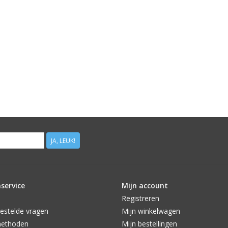
JA, LEUK!
service
Mijn account
Registreren
estelde vragen
Mijn winkelwagen
methoden
Mijn bestellingen