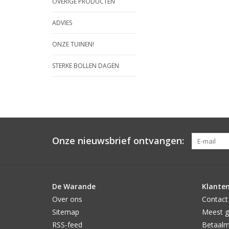
OVERIGE PRODUCTEN
ADVIES
ONZE TUINEN!
STERKE BOLLEN DAGEN
Onze nieuwsbrief ontvangen:
De Warande
Klanten
Over ons
Contact
Sitemap
Meest g
RSS-feed
Betaal