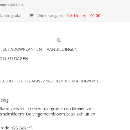
over cookies »
lantingsplan
Winkelwagen >
0 Artikelen - €0,00
SCHADUWPLANTEN
AANBIEDINGEN
BOLLEN DAGEN
RSBLOEIERS
/
CORYDALIS - VINGERHELMBLOEM & HOLWORTEL
oedig.
kaar verward. In onze tuin groeien en bloeien ze
ngerhelmbloem. De vingerhelmbloem zaait zich uit en
alrode "GB Baker".