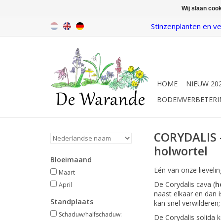
Wij slaan coo
Stinzenplanten en ve
HOME
NIEUW 20
BODEMVERBETERI
CORYDALIS 
holwortel
Bloeimaand
Eén van onze lievelin
Maart
De Corydalis cava (
h
April
naast elkaar en dan i
Standplaats
kan snel verwilderen;
Schaduw/halfschaduw:
De Corydalis solida 