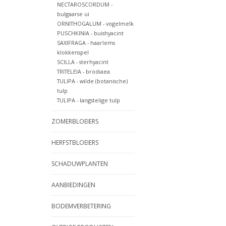
NECTAROSCORDUM -
bulgaarse ui
ORNITHOGALUM - vogelmelk
PUSCHKINIA - buishyacint
SAXIFRAGA - haarlems
klokkenspel
SCILLA - sterhyacint
TRITELEIA - brodiaea
TULIPA - wilde (botanische)
tulp
TULIPA - langstelige tulp
ZOMERBLOEIERS
HERFSTBLOEIERS
SCHADUWPLANTEN
AANBIEDINGEN
BODEMVERBETERING