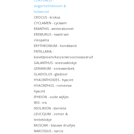
CORYDALIS -
vingerhelmbloem &
holwortel
CROCUS - krokus
CYCLAMEN - cyclaam
ERANTHIS - winterakoniet
EREMURUS - naald van
cleopatra
ERYTHRONIUM - hondstand
FRITILLARIA -
kievitsbloem/keizerskroon/vossedruif
GALANTHUS - sneeuwklokje
GERANIUM - ooievaarsbek
GLADIOLUS - gladiool
HYACINTHOIDES - hyacint
HYACINTHUS - romeinse
hyacint
IPHEION - oude wijfjes
IRIS - iris
IXIOLIRION - sterlelie
LEUCOJUM - zomer &
lenteklokje
MUSCARI - blauwe druifjes
NARCISSUS - narcis