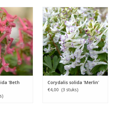
erhelmbloem
Vingerhelmbloem 'Merlin'
, roze, 12 cm
April, wit met paars, 12 cm
N KOPEN
Een opvallende variëteit, waarbij
de witte bloemen een paars
randje hebben
INFO EN KOPEN
lida 'Beth
Corydalis solida 'Merlin'
€4,00 (3 stuks)
s)