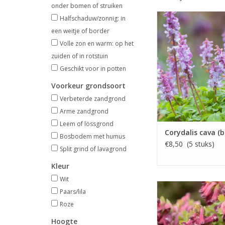
onder bomen of struiken
Holwortel, stinz
Halfschaduw/zonnig: in
April, paars of wi
een weitje of border
Volle zon en warm: op het
Een prachtige stinz
zuiden of in rotstuin
INFO EN KOP
Geschikt voor in potten
Voorkeur grondsoort
Verbeterde zandgrond
Arme zandgrond
Leem of lössgrond
Corydalis cava (
Bosbodem met humus
€8,50 (5 stuks)
Split grind of lavagrond
Kleur
Wit
Paarse vingerhe
Paars/lila
April, paars, 1
Roze
INFO EN KOP
Hoogte