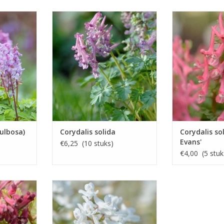
enplant
Vingerhelmbloem, stinzenplant
Roze ving
t, 35 cm
April, roze, 12 cm
Maart/april
INFO E
enplant!
Klein maar uitbundig
EN
INFO EN KOPEN
bulbosa)
Corydalis solida
Corydalis so
Evans'
€6,25 (10 stuks)
€4,00 (5 stuk
lmbloem
Witte vingerhelmbloem
5 cm
Maart/april, wit, 12cm
EN
Dé zuiverwitte Vingerhelmbloem