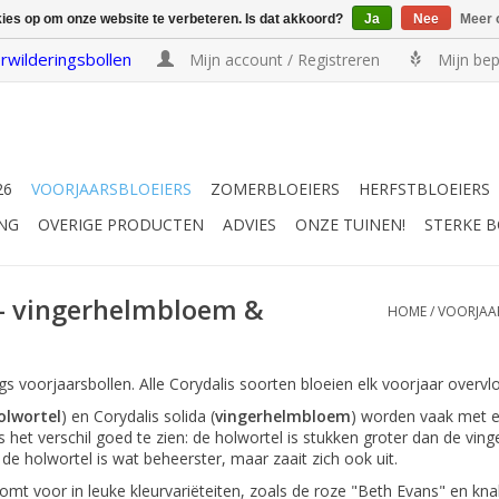
kies op om onze website te verbeteren. Is dat akkoord?
Ja
Nee
Meer 
rwilderingsbollen
Mijn account / Registreren
Mijn bep
26
VOORJAARSBLOEIERS
ZOMERBLOEIERS
HERFSTBLOEIERS
NG
OVERIGE PRODUCTEN
ADVIES
ONZE TUINEN!
STERKE 
- vingerhelmbloem &
HOME
/
VOORJAA
gs voorjaarsbollen. Alle Corydalis soorten bloeien elk voorjaar overvl
olwortel
) en Corydalis solida (
vingerhelmbloem
) worden vaak met el
s het verschil goed te zien: de holwortel is stukken groter dan de vi
 de holwortel is wat beheerster, maar zaait zich ook uit.
komt voor in leuke kleurvariëteiten, zoals de roze "Beth Evans" en kn