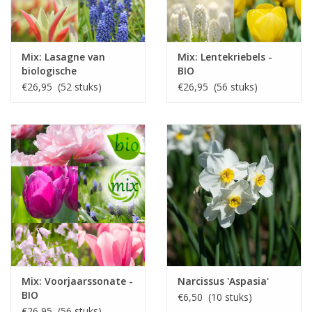
Mix: Lasagne van
Mix: Lentekriebels -
biologische
BIO
bloembollen
€26,95 (52 stuks)
€26,95 (56 stuks)
Mix: Voorjaarssonate -
Narcissus 'Aspasia'
BIO
€6,50 (10 stuks)
€26,95 (56 stuks)