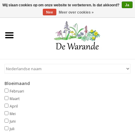
Winkelwagen >
0 Artikelen - €0,00
Wij slaan cookies op om onze website te verbeteren. Is dat akkoord?
Ja
Nee
Meer over cookies »
Home
NIEUW 2026
Voorjaarsbloeiers
Bloeimaand
Zomerbloeiers
Februari
Maart
Herfstbloeiers
April
Mei
Juni
Schaduwplanten
Juli