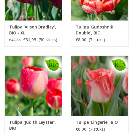
Tulipa 'Alison Bradley',
Tulipa 'Gudoshnik
BIO - XL
Double', BIO
voordeelverpakking
€34,95 (50 stuks)
€8,00 (7 stuks)
€42,86
Tulipa 'Judith Leyster',
Tulipa 'Lingerie', BIO
BIO
€6,00 (7 stuks)