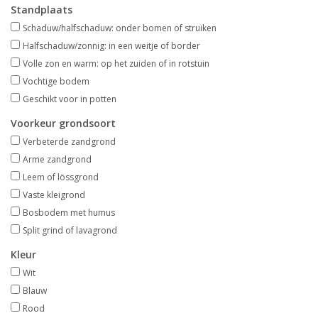
Standplaats
Aanbiedingen
Schaduw/halfschaduw: onder bomen of struiken
Halfschaduw/zonnig: in een weitje of border
Bodemverbetering
Volle zon en warm: op het zuiden of in rotstuin
Vochtige bodem
Overige producten
Geschikt voor in potten
Voorkeur grondsoort
Advies
Verbeterde zandgrond
Arme zandgrond
Onze tuinen!
Leem of lössgrond
Vaste kleigrond
Sterke Bollen Dagen
Bosbodem met humus
Split grind of lavagrond
Nieuws
Kleur
Wit
Blauw
Rood