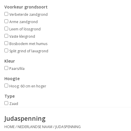
Aanbiedingen
Voorkeur grondsoort
Verbeterde zandgrond
Bodemverbetering
Arme zandgrond
Leem of lössgrond
Vaste kleigrond
Overige producten
Bosbodem met humus
Split grind of lavagrond
Advies
Kleur
Paars/lila
Onze tuinen!
Hoogte
Sterke Bollen Dagen
Hoog: 60 cm en hoger
Type
Nieuws
Zaad
Judaspenning
HOME
/
NEDERLANDSE NAAM
/
JUDASPENNING