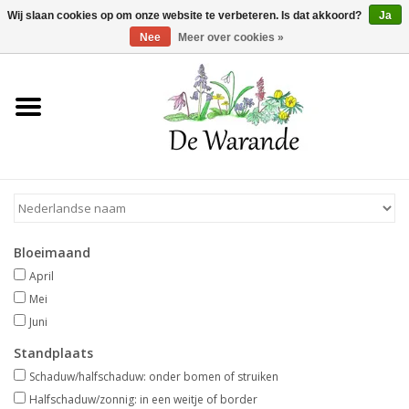
Winkelwagen >
0 Artikelen - €0,00
Wij slaan cookies op om onze website te verbeteren. Is dat akkoord?
Ja
Nee
Meer over cookies »
Home
NIEUW 2026
Voorjaarsbloeiers
Bloeimaand
Zomerbloeiers
April
Mei
Herfstbloeiers
Juni
Standplaats
Schaduwplanten
Schaduw/halfschaduw: onder bomen of struiken
Halfschaduw/zonnig: in een weitje of border