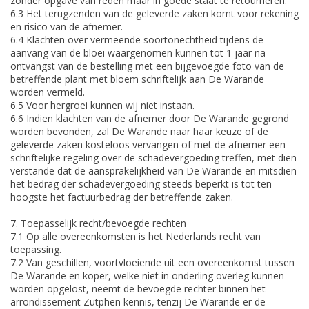
zonder opgave van reden maar in goede staat te retourneren.
6.3 Het terugzenden van de geleverde zaken komt voor rekening
en risico van de afnemer.
6.4 Klachten over vermeende soortonechtheid tijdens de
aanvang van de bloei waargenomen kunnen tot 1 jaar na
ontvangst van de bestelling met een bijgevoegde foto van de
betreffende plant met bloem schriftelijk aan De Warande
worden vermeld.
6.5 Voor hergroei kunnen wij niet instaan.
6.6 Indien klachten van de afnemer door De Warande gegrond
worden bevonden, zal De Warande naar haar keuze of de
geleverde zaken kosteloos vervangen of met de afnemer een
schriftelijke regeling over de schadevergoeding treffen, met dien
verstande dat de aansprakelijkheid van De Warande en mitsdien
het bedrag der schadevergoeding steeds beperkt is tot ten
hoogste het factuurbedrag der betreffende zaken.
7. Toepasselijk recht/bevoegde rechten
7.1 Op alle overeenkomsten is het Nederlands recht van
toepassing.
7.2 Van geschillen, voortvloeiende uit een overeenkomst tussen
De Warande en koper, welke niet in onderling overleg kunnen
worden opgelost, neemt de bevoegde rechter binnen het
arrondissement Zutphen kennis, tenzij De Warande er de