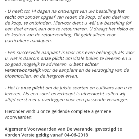
Aanbiedingen
- U heeft tot 14 dagen na ontvangst van uw bestelling
het
recht
om zonder opgaaf van reden de koop, of een deel van
Bodemverbetering
de koop, te ontbinden. Hiervoor dient u wél uw bestelling (of
een deel ervan) aan ons te retourneren. U draagt het
risico
en
de kosten van de retourzending. Dit geldt alleen voor
Overige producten
particuliere aankopen.
- Een succesvolle aanplant is voor ons even belangrijk als voor
Advies
u. Het is daarom
onze plicht
om vitale bollen te leveren en u
zo goed mogelijk te adviseren.
U bent echter
verantwoordelijk
voor de aanplant en de verzorging van de
Onze tuinen!
bloembollen, en de hergroei ervan.
- Het is
onze plicht
om de juiste soorten en cultivars aan u te
Sterke Bollen Dagen
leveren. Als een soort onverhoopt is uitverkocht zullen wij
altijd eerst met u overleggen voor een passende vervanger.
Nieuws
Hieronder vindt u onze geldende complete algemene
voorwaarden:
Algemene Voorwaarden van De warande, gevestigd te
Vorden Versie geldig vanaf 04-06-2018