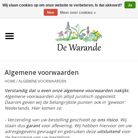
Winkelwagen >
0 Artikelen - €0,00
Wij slaan cookies op om onze website te verbeteren. Is dat akkoord?
Ja
Nee
Meer over cookies »
Home
NIEUW 2026
Algemene voorwaarden
Voorjaarsbloeiers
HOME
/
ALGEMENE VOORWAARDEN
Verstandig dat u even onze algemene voorwaarden nakijkt.
Zomerbloeiers
Algemene voorwaarden zijn altijd juridisch opgesteld.
Daarom geven wij de belangrijkste punten ook in 'gewoon'
Nederlands. Hier komen ze:
Herfstbloeiers
- Verzending van uw bestelling geschiedt op
ons risico.
Wij
staan dus
garant
voor aflevering. Wij hebben hiervoor om uw
Schaduwplanten
adresgegevens gevraagd en gebruiken deze
uitsluitend
voor
de bezorging van uw bestelling.