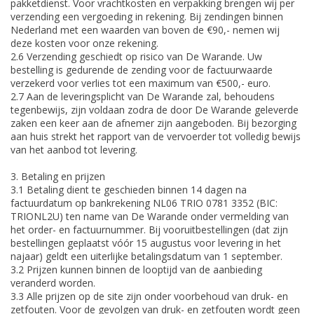
pakketdienst. Voor vrachtkosten en verpakking brengen wij per
verzending een vergoeding in rekening. Bij zendingen binnen
Nederland met een waarden van boven de €90,- nemen wij
deze kosten voor onze rekening.
2.6 Verzending geschiedt op risico van De Warande. Uw
bestelling is gedurende de zending voor de factuurwaarde
verzekerd voor verlies tot een maximum van €500,- euro.
2.7 Aan de leveringsplicht van De Warande zal, behoudens
tegenbewijs, zijn voldaan zodra de door De Warande geleverde
zaken een keer aan de afnemer zijn aangeboden. Bij bezorging
aan huis strekt het rapport van de vervoerder tot volledig bewijs
van het aanbod tot levering.
3. Betaling en prijzen
3.1 Betaling dient te geschieden binnen 14 dagen na
factuurdatum op bankrekening NL06 TRIO 0781 3352 (BIC:
TRIONL2U) ten name van De Warande onder vermelding van
het order- en factuurnummer. Bij vooruitbestellingen (dat zijn
bestellingen geplaatst vóór 15 augustus voor levering in het
najaar) geldt een uiterlijke betalingsdatum van 1 september.
3.2 Prijzen kunnen binnen de looptijd van de aanbieding
veranderd worden.
3.3 Alle prijzen op de site zijn onder voorbehoud van druk- en
zetfouten. Voor de gevolgen van druk- en zetfouten wordt geen