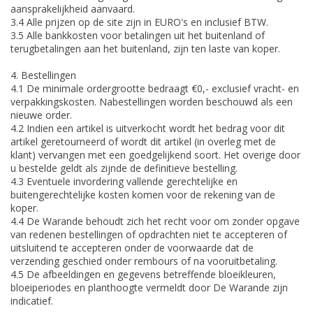
aansprakelijkheid aanvaard.
3.4 Alle prijzen op de site zijn in EURO's en inclusief BTW.
3.5 Alle bankkosten voor betalingen uit het buitenland of
terugbetalingen aan het buitenland, zijn ten laste van koper.
4. Bestellingen
4.1 De minimale ordergrootte bedraagt €0,- exclusief vracht- en
verpakkingskosten. Nabestellingen worden beschouwd als een
nieuwe order.
4.2 Indien een artikel is uitverkocht wordt het bedrag voor dit
artikel geretourneerd of wordt dit artikel (in overleg met de
klant) vervangen met een goedgelijkend soort. Het overige door
u bestelde geldt als zijnde de definitieve bestelling.
4.3 Eventuele invordering vallende gerechtelijke en
buitengerechtelijke kosten komen voor de rekening van de
koper.
4.4 De Warande behoudt zich het recht voor om zonder opgave
van redenen bestellingen of opdrachten niet te accepteren of
uitsluitend te accepteren onder de voorwaarde dat de
verzending geschied onder rembours of na vooruitbetaling.
4.5 De afbeeldingen en gegevens betreffende bloeikleuren,
bloeiperiodes en planthoogte vermeldt door De Warande zijn
indicatief.