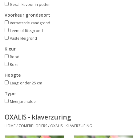
Aanbiedingen
Geschikt voor in potten
Voorkeur grondsoort
Bodemverbetering
Verbeterde zandgrond
Leem of lössgrond
Vaste kleigrond
Overige producten
Kleur
Advies
Rood
Roze
Onze tuinen!
Hoogte
Laag: onder 25 cm
Sterke Bollen Dagen
Type
Meerjarenbloei
Nieuws
OXALIS - klaverzuring
HOME
/
ZOMERBLOEIERS
/
OXALIS - KLAVERZURING