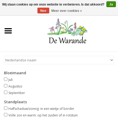
Winkelwagen >
0 Artikelen - €0,00
Wij slaan cookies op om onze website te verbeteren. Is dat akkoord?
Ja
Nee
Meer over cookies »
Home
NIEUW 2026
Voorjaarsbloeiers
Bloeimaand
Zomerbloeiers
Juli
Augustus
Herfstbloeiers
September
Standplaats
Schaduwplanten
Halfschaduw/zonnig: in een weitje of border
Volle zon en warm: op het zuiden of in rotstuin