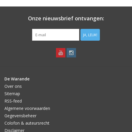
Aanbiedingen
Onze nieuwsbrief ontvangen:
Bodemverbetering
JA, LEUK!
Overige producten
Advies
Onze tuinen!
De Warande
Over ons
Sterke Bollen Dagen
Sitemap
RSS-feed
Nieuws
Algemene voorwaarden
Gegevensbeheer
Colofon & auteursrecht
Disclaimer