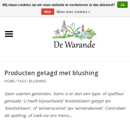
Winkelwagen >
0 Artikelen - €0,00
Wij slaan cookies op om onze website te verbeteren. Is dat akkoord?
Ja
Nee
Meer over cookies »
Home
NIEUW 2026
Voorjaarsbloeiers
Producten getagd met blushing
HOME
/
TAGS
/
BLUSHING
Zomerbloeiers
Geen soorten gevonden. Soms is er dan een type- of spelfout
gemaakt. U heeft bijvoorbeeld 'kivietsbloem' getypt ipv
Herfstbloeiers
'kievitsbloem', of 'winteraconiet' ipv 'winterakoniet'. Controleer
de spelling, of zoek via ons menu...
Schaduwplanten