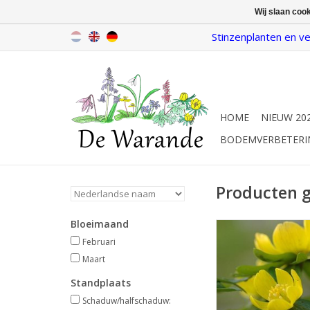
Wij slaan coo
Stinzenplanten en ve
HOME
NIEUW 20
BODEMVERBETERI
Producten 
Bloeimaand
Winterakoniet, sti
Februari/maart, ge
Februari
Maart
INFO
Standplaats
Schaduw/halfschaduw: