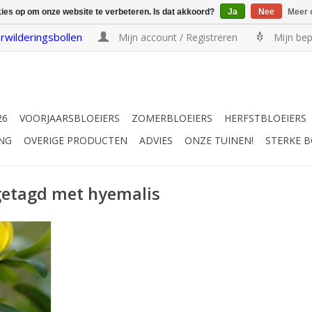
kies op om onze website te verbeteren. Is dat akkoord?
Ja
Nee
Meer 
rwilderingsbollen
Mijn account / Registreren
Mijn bep
26
VOORJAARSBLOEIERS
ZOMERBLOEIERS
HERFSTBLOEIERS
NG
OVERIGE PRODUCTEN
ADVIES
ONZE TUINEN!
STERKE 
getagd met hyemalis
nzenplant
el, 7 cm