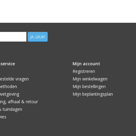
JA, LEUK!
service
Mijn account
Registreren
estelde vragen
Mijn winkelwagen
methoden
Mijn bestellingen
wetgeving
Mijn beplantingsplan
ng, afhaal & retour
& tuindagen
vies