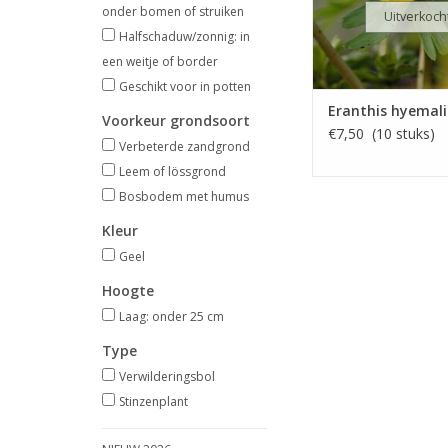
onder bomen of struiken
Uitverkoch
Halfschaduw/zonnig: in
een weitje of border
Geschikt voor in potten
Eranthis hyemali
Voorkeur grondsoort
€7,50 (10 stuks)
Verbeterde zandgrond
Leem of lössgrond
Bosbodem met humus
Kleur
Geel
Hoogte
Laag: onder 25 cm
Type
Verwilderingsbol
Stinzenplant