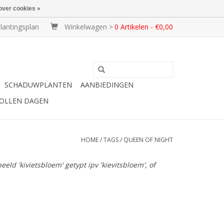
over cookies »
lantingsplan
Winkelwagen >
0 Artikelen - €0,00
SCHADUWPLANTEN
AANBIEDINGEN
BOLLEN DAGEN
HOME
/
TAGS
/
QUEEN OF NIGHT
ld 'kivietsbloem' getypt ipv 'kievitsbloem', of