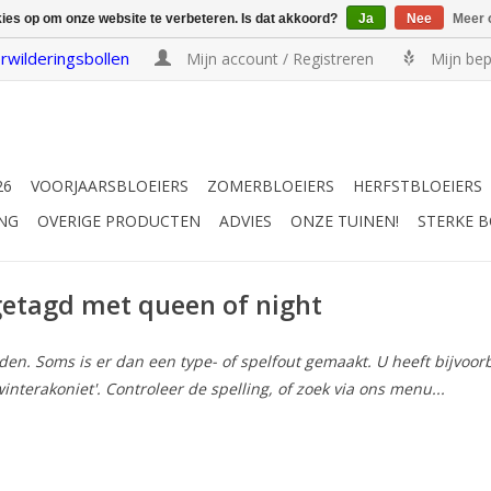
kies op om onze website te verbeteren. Is dat akkoord?
Ja
Nee
Meer 
rwilderingsbollen
Mijn account / Registreren
Mijn bep
26
VOORJAARSBLOEIERS
ZOMERBLOEIERS
HERFSTBLOEIERS
NG
OVERIGE PRODUCTEN
ADVIES
ONZE TUINEN!
STERKE 
etagd met queen of night
n. Soms is er dan een type- of spelfout gemaakt. U heeft bijvoorbee
winterakoniet'. Controleer de spelling, of zoek via ons menu...