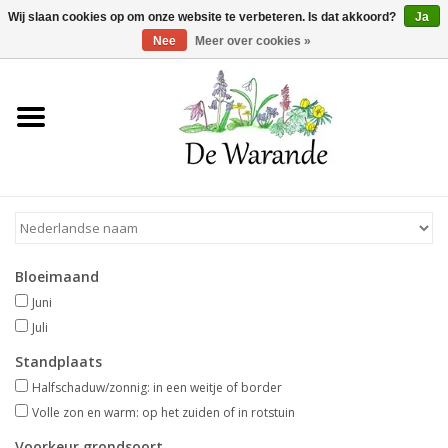
Winkelwagen >
0 Artikelen - €0,00
Wij slaan cookies op om onze website te verbeteren. Is dat akkoord?
Ja
Nee
Meer over cookies »
Home
NIEUW 2026
Voorjaarsbloeiers
Bloeimaand
Zomerbloeiers
Juni
Juli
Herfstbloeiers
Standplaats
Halfschaduw/zonnig: in een weitje of border
Schaduwplanten
Volle zon en warm: op het zuiden of in rotstuin
Voorkeur grondsoort