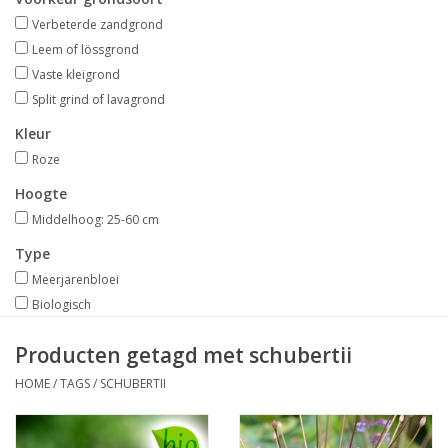
Aanbiedingen
Verbeterde zandgrond
Leem of lössgrond
Bodemverbetering
Vaste kleigrond
Split grind of lavagrond
Overige producten
Kleur
Roze
Advies
Hoogte
Middelhoog: 25-60 cm
Onze tuinen!
Type
Meerjarenbloei
Sterke Bollen Dagen
Biologisch
Producten getagd met schubertii
Nieuws
HOME
/
TAGS
/
SCHUBERTII