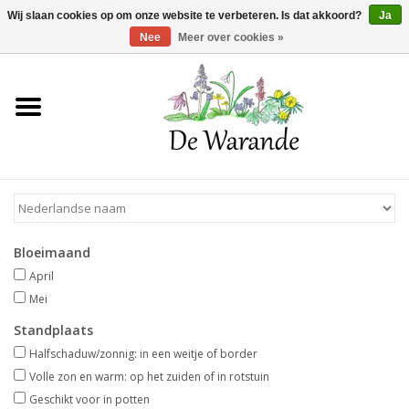
Winkelwagen >
0 Artikelen - €0,00
Wij slaan cookies op om onze website te verbeteren. Is dat akkoord?
Ja
Nee
Meer over cookies »
Home
NIEUW 2026
Voorjaarsbloeiers
Bloeimaand
Zomerbloeiers
April
Mei
Herfstbloeiers
Standplaats
Halfschaduw/zonnig: in een weitje of border
Schaduwplanten
Volle zon en warm: op het zuiden of in rotstuin
Geschikt voor in potten