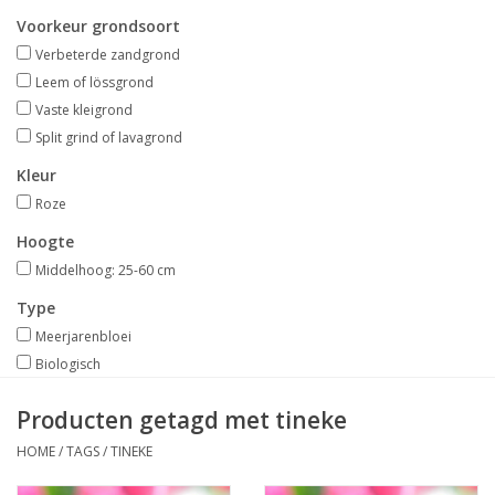
Aanbiedingen
Voorkeur grondsoort
Verbeterde zandgrond
Bodemverbetering
Leem of lössgrond
Vaste kleigrond
Split grind of lavagrond
Overige producten
Kleur
Advies
Roze
Hoogte
Onze tuinen!
Middelhoog: 25-60 cm
Type
Sterke Bollen Dagen
Meerjarenbloei
Biologisch
Nieuws
Producten getagd met tineke
HOME
/
TAGS
/
TINEKE