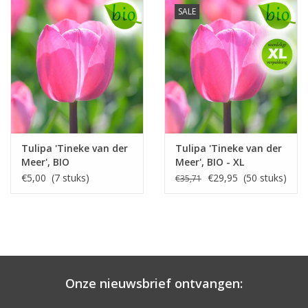
SALE
Tulipa 'Tineke van der
Tulipa 'Tineke van der
Meer', BIO
Meer', BIO - XL
voordeelverpakking
€5,00 (7 stuks)
€29,95 (50 stuks)
€35,71
Onze nieuwsbrief ontvangen: