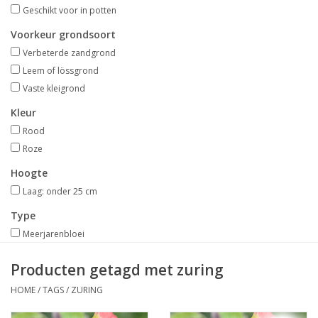
Aanbiedingen
Geschikt voor in potten
Voorkeur grondsoort
Bodemverbetering
Verbeterde zandgrond
Leem of lössgrond
Vaste kleigrond
Overige producten
Kleur
Advies
Rood
Roze
Onze tuinen!
Hoogte
Laag: onder 25 cm
Sterke Bollen Dagen
Type
Meerjarenbloei
Nieuws
Producten getagd met zuring
HOME
/
TAGS
/
ZURING