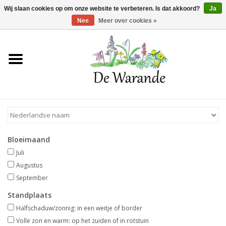
Winkelwagen >
0 Artikelen - €0,00
Wij slaan cookies op om onze website te verbeteren. Is dat akkoord?
Ja
Nee
Meer over cookies »
Home
NIEUW 2026
Voorjaarsbloeiers
Bloeimaand
Zomerbloeiers
Juli
Augustus
Herfstbloeiers
September
Standplaats
Schaduwplanten
Halfschaduw/zonnig: in een weitje of border
Volle zon en warm: op het zuiden of in rotstuin