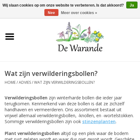
Winkelwagen >
0 Artikelen - €0,00
Wij slaan cookies op om onze website te verbeteren. Is dat akkoord?
Ja
Nee
Meer over cookies »
Home
NIEUW 2026
Wat zijn verwilderingsbollen?
Voorjaarsbloeiers
HOME
/
ADVIES
/
WAT ZIJN VERWILDERINGSBOLLEN?
Zomerbloeiers
Verwilderingsbollen
zijn winterharde bollen die ieder jaar
terugkomen. Kenmerkend van deze bollen is dat ze zichzelf
handhaven en vermeerderen. Ons assortiment bestaat uit
Herfstbloeiers
vrijwel allemaal verwilderingsbollen, -knollen, en -wortelstokken.
Sommige verwilderingsbollen zijn ook
stinzenplanten
.
Schaduwplanten
Plant verwilderingsbollen
altijd op een plek waar de bodem
met rust gelaten wordt en waar dus niet gespit wordt. Geschikte