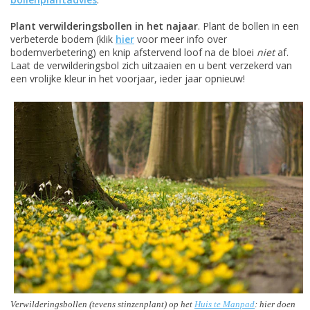
Plant verwilderingsbollen in het najaar
. Plant de bollen in een
verbeterde bodem (klik
hier
voor meer info over
bodemverbetering) en knip afstervend loof na de bloei
niet
af.
Laat de verwilderingsbol zich uitzaaien en u bent verzekerd van
een vrolijke kleur in het voorjaar, ieder jaar opnieuw!
Verwilderingsbollen (tevens stinzenplant) op het
Huis te Manpad
: hier doen