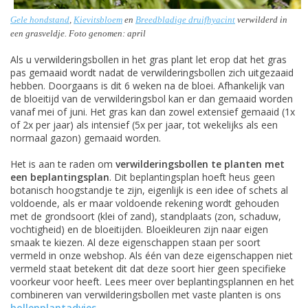
Gele hondstand
,
Kievitsbloem
en
Breedbladige druifhyacint
verwilderd in
een grasveldje. Foto genomen: april
Als u verwilderingsbollen in het gras plant let erop dat het gras
pas gemaaid wordt nadat de verwilderingsbollen zich uitgezaaid
hebben. Doorgaans is dit 6 weken na de bloei. Afhankelijk van
de bloeitijd van de verwilderingsbol kan er dan gemaaid worden
vanaf mei of juni. Het gras kan dan zowel extensief gemaaid (1x
of 2x per jaar) als intensief (5x per jaar, tot wekelijks als een
normaal gazon) gemaaid worden.
Het is aan te raden om
verwilderingsbollen te planten met
een beplantingsplan
. Dit beplantingsplan hoeft heus geen
botanisch hoogstandje te zijn, eigenlijk is een idee of schets al
voldoende, als er maar voldoende rekening wordt gehouden
met de grondsoort (klei of zand), standplaats (zon, schaduw,
vochtigheid) en de bloeitijden. Bloeikleuren zijn naar eigen
smaak te kiezen. Al deze eigenschappen staan per soort
vermeld in onze webshop. Als één van deze eigenschappen niet
vermeld staat betekent dit dat deze soort hier geen specifieke
voorkeur voor heeft. Lees meer over beplantingsplannen en het
combineren van verwilderingsbollen met vaste planten is ons
bollenplantadvies
.