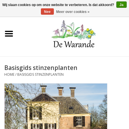
Winkelwagen >
0 Artikelen - €0,00
Wij slaan cookies op om onze website te verbeteren. Is dat akkoord?
Ja
Nee
Meer over cookies »
Home
NIEUW 2026
Basisgids stinzenplanten
Voorjaarsbloeiers
HOME
/
BASISGIDS STINZENPLANTEN
Zomerbloeiers
Herfstbloeiers
Schaduwplanten