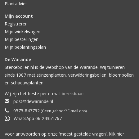
Plantadvies
Druk: 1
Pagina's: 188
Mijn account
Formaat: 16 x 24 cm
Uitvoering: paperback | full colour
Registreren
Verschijningsjaar: 2020
Mijn winkelwagen
Mijn bestellingen
Mijn beplantingsplan
De Warande
Sterkebollen.nl is de webshop van de Warande. Wij tuinieren
sinds 1987 met stinzenplanten, verwilderingsbollen, bloembollen
en schaduwplanten
Wij zijn het beste per e-mail bereikbaar:
post@dewarande.nl
0575-847792
(Geen gehoor? E-mail ons)
WhatsApp 06-24351767
Voor antwoorden op onze 'meest gestelde vragen', klik
hier