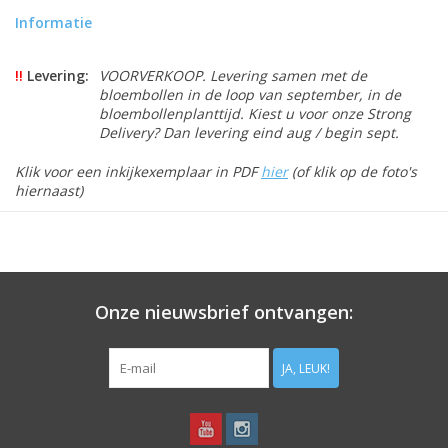
Informatie
!!
Levering:
VOORVERKOOP. Levering samen met de
bloembollen in de loop van september, in de
bloembollenplanttijd. Kiest u voor onze Strong
Delivery? Dan levering eind aug / begin sept.
Klik voor een inkijkexemplaar in PDF
hier
(of klik op de foto's
hiernaast)
Uitgelezen door De Warande:
Een praktisch overzicht van vele stinzenplanten in Nederland.
Mooie duidelijke foto's (ook van de droge bol of knol!) en exacte
omschrijvingen. Wij missen in deze gids wél het geslacht
Chionodoxa (Sneeuwroem). Andere soorten in de gids (zoals
Onze nieuwsbrief ontvangen:
Aegopodium podagraria, Zevenblad) zijn weliswaar (op
bepaalde locaties) een stinzenplant, maar dienen wel met
voorzichtigheid toegepast te worden in tuinen en parken, i.v.m.
JA, LEUK!
hun woekerende eigenschap. Maar zeker is de Basisgids
Stinzenplanten een aanrader voor wie (thuis, of in het veld) de
soorten gemakkelijk wil leren herkennen.
Samenvatting uitgever