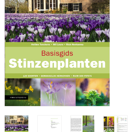
Aanbiedingen
Bodemverbetering
Overige producten
Advies
Onze tuinen!
Sterke Bollen Dagen
Nieuws