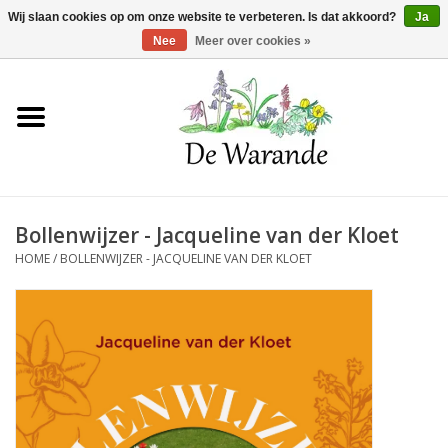
Winkelwagen >
0 Artikelen - €0,00
Wij slaan cookies op om onze website te verbeteren. Is dat akkoord?
Ja
Nee
Meer over cookies »
Home
NIEUW 2026
Bollenwijzer - Jacqueline van der Kloet
Voorjaarsbloeiers
HOME
/
BOLLENWIJZER - JACQUELINE VAN DER KLOET
Zomerbloeiers
Herfstbloeiers
Schaduwplanten