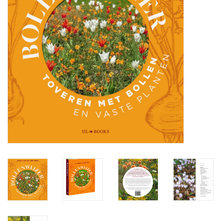
Aanbiedingen
Bodemverbetering
Overige producten
Advies
Onze tuinen!
Sterke Bollen Dagen
Nieuws