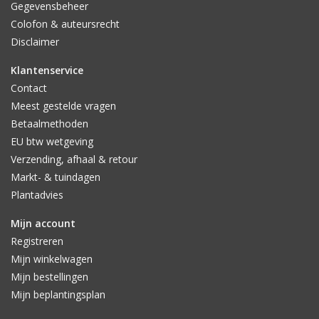
Aantal pagina's: 240
Gegevensbeheer
Hardcover
Colofon & auteursrecht
Afmetingen: 222x177x24 mm
Disclaimer
ISBN: 9789056159283
Klantenservice
Contact
Meest gestelde vragen
Betaalmethoden
EU btw wetgeving
Verzending, afhaal & retour
Markt- & tuindagen
Plantadvies
Mijn account
Registreren
Mijn winkelwagen
Mijn bestellingen
Mijn beplantingsplan