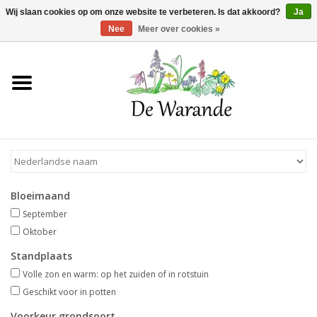
Winkelwagen >
0 Artikelen - €0,00
Wij slaan cookies op om onze website te verbeteren. Is dat akkoord?
Ja
Nee
Meer over cookies »
Home
NIEUW 2026
Voorjaarsbloeiers
Bloeimaand
Zomerbloeiers
September
Oktober
Herfstbloeiers
Standplaats
Volle zon en warm: op het zuiden of in rotstuin
Schaduwplanten
Geschikt voor in potten
Voorkeur grondsoort