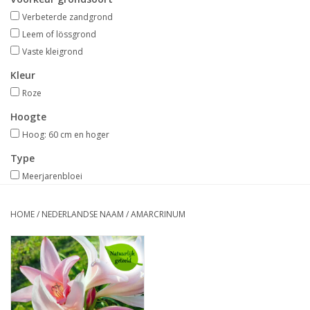
Aanbiedingen
Verbeterde zandgrond
Leem of lössgrond
Bodemverbetering
Vaste kleigrond
Kleur
Overige producten
Roze
Hoogte
Advies
Hoog: 60 cm en hoger
Type
Onze tuinen!
Meerjarenbloei
Sterke Bollen Dagen
HOME
/
NEDERLANDSE NAAM
/
AMARCRINUM
Nieuws