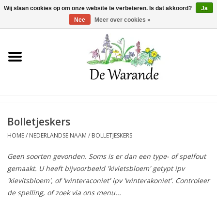
Winkelwagen >
0 Artikelen - €0,00
Wij slaan cookies op om onze website te verbeteren. Is dat akkoord?
Ja
Nee
Meer over cookies »
Home
NIEUW 2026
Voorjaarsbloeiers
Bolletjeskers
HOME
/
NEDERLANDSE NAAM
/
BOLLETJESKERS
Zomerbloeiers
Geen soorten gevonden. Soms is er dan een type- of spelfout
gemaakt. U heeft bijvoorbeeld 'kivietsbloem' getypt ipv
Herfstbloeiers
'kievitsbloem', of 'winteraconiet' ipv 'winterakoniet'. Controleer
de spelling, of zoek via ons menu...
Schaduwplanten