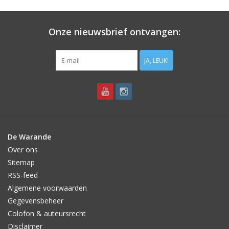
Aanbiedingen
Onze nieuwsbrief ontvangen:
Bodemverbetering
JA, LEUK!
Overige producten
Advies
Onze tuinen!
De Warande
Over ons
Sterke Bollen Dagen
Sitemap
RSS-feed
Nieuws
Algemene voorwaarden
Gegevensbeheer
Colofon & auteursrecht
Disclaimer