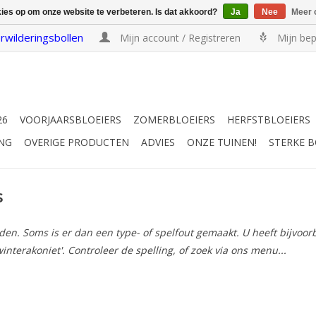
kies op om onze website te verbeteren. Is dat akkoord?
Ja
Nee
Meer 
rwilderingsbollen
Mijn account / Registreren
Mijn bep
26
VOORJAARSBLOEIERS
ZOMERBLOEIERS
HERFSTBLOEIERS
NG
OVERIGE PRODUCTEN
ADVIES
ONZE TUINEN!
STERKE 
s
n. Soms is er dan een type- of spelfout gemaakt. U heeft bijvoorbee
winterakoniet'. Controleer de spelling, of zoek via ons menu...