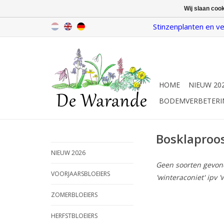
Wij slaan coo
Stinzenplanten en ve
HOME
NIEUW 20
BODEMVERBETERI
Bosklaproo
NIEUW 2026
Geen soorten gevonde
VOORJAARSBLOEIERS
'winteraconiet' ipv '
ZOMERBLOEIERS
HERFSTBLOEIERS