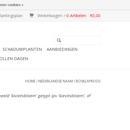
over cookies »
lantingsplan
Winkelwagen >
0 Artikelen - €0,00
SCHADUWPLANTEN
AANBIEDINGEN
BOLLEN DAGEN
HOME
/
NEDERLANDSE NAAM
/
BOSKLAPROOS
ld 'kivietsbloem' getypt ipv 'kievitsbloem', of