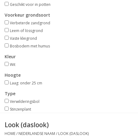
Aanbiedingen
Geschikt voor in potten
Voorkeur grondsoort
Bodemverbetering
Verbeterde zandgrond
Leem of lössgrond
Vaste kleigrond
Overige producten
Bosbodem met humus
Advies
Kleur
Wit
Onze tuinen!
Hoogte
Laag: onder 25 cm
Sterke Bollen Dagen
Type
Verwilderingsbol
Nieuws
Stinzenplant
Look (daslook)
HOME
/
NEDERLANDSE NAAM
/
LOOK (DASLOOK)