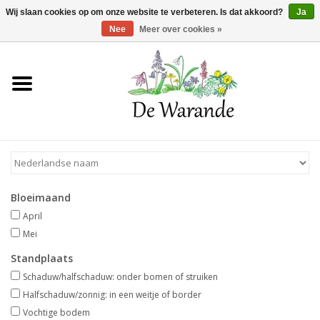
Winkelwagen >
0 Artikelen - €0,00
Wij slaan cookies op om onze website te verbeteren. Is dat akkoord?
Ja
Nee
Meer over cookies »
Home
NIEUW 2026
Voorjaarsbloeiers
Bloeimaand
Zomerbloeiers
April
Mei
Herfstbloeiers
Standplaats
Schaduw/halfschaduw: onder bomen of struiken
Schaduwplanten
Halfschaduw/zonnig: in een weitje of border
Vochtige bodem