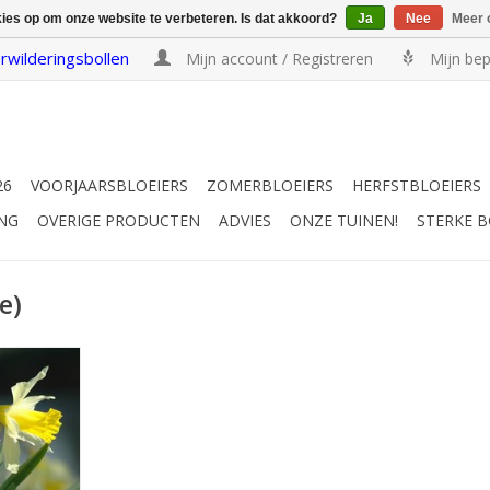
kies op om onze website te verbeteren. Is dat akkoord?
Ja
Nee
Meer 
rwilderingsbollen
Mijn account / Registreren
Mijn bep
26
VOORJAARSBLOEIERS
ZOMERBLOEIERS
HERFSTBLOEIERS
NG
OVERIGE PRODUCTEN
ADVIES
ONZE TUINEN!
STERKE 
e)
zenplant
0 cm
n wild
EN