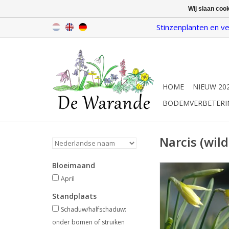
Wij slaan coo
Stinzenplanten en ve
HOME
NIEUW 20
BODEMVERBETERI
Narcis (wild
Bloeimaand
Wilde narcis, stin
April, geel, 3
April
Standplaats
Vroegbloeiend e
Schaduw/halfschaduw:
INFO EN KOP
onder bomen of struiken