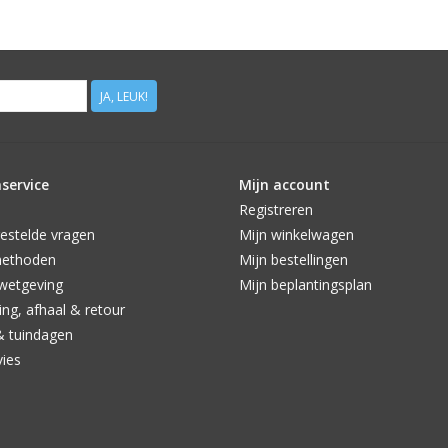
JA, LEUK!
service
Mijn account
Registreren
estelde vragen
Mijn winkelwagen
methoden
Mijn bestellingen
wetgeving
Mijn beplantingsplan
ng, afhaal & retour
& tuindagen
vies