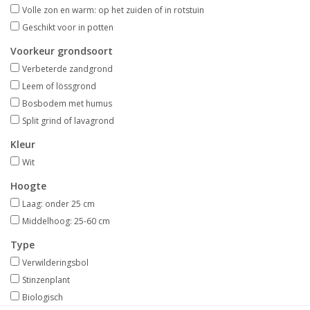
Aanbiedingen
Volle zon en warm: op het zuiden of in rotstuin
Geschikt voor in potten
Bodemverbetering
Voorkeur grondsoort
Verbeterde zandgrond
Leem of lössgrond
Overige producten
Bosbodem met humus
Split grind of lavagrond
Advies
Kleur
Wit
Onze tuinen!
Hoogte
Sterke Bollen Dagen
Laag: onder 25 cm
Middelhoog: 25-60 cm
Nieuws
Type
Verwilderingsbol
Stinzenplant
Biologisch