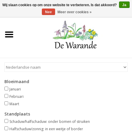
Winkelwagen >
0 Artikelen - €0,00
Wij slaan cookies op om onze website te verbeteren. Is dat akkoord?
Ja
Nee
Meer over cookies »
Home
NIEUW 2026
Voorjaarsbloeiers
Bloeimaand
Zomerbloeiers
Januari
Februari
Herfstbloeiers
Maart
Standplaats
Schaduwplanten
Schaduw/halfschaduw: onder bomen of struiken
Halfschaduw/zonnig: in een weitje of border