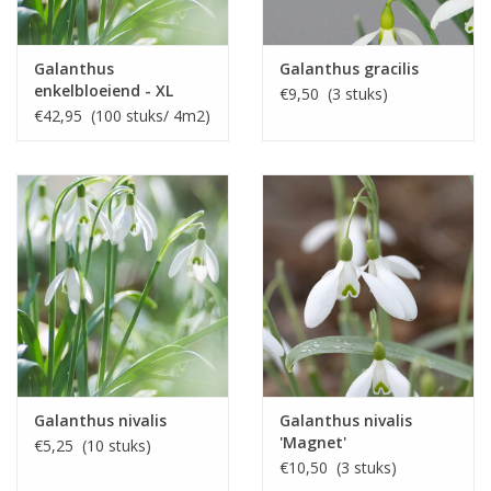
Galanthus
Galanthus gracilis
enkelbloeiend - XL
€9,50 (3 stuks)
voordeelverpakking
€42,95 (100 stuks/ 4m2)
Galanthus nivalis
Galanthus nivalis
'Magnet'
€5,25 (10 stuks)
€10,50 (3 stuks)