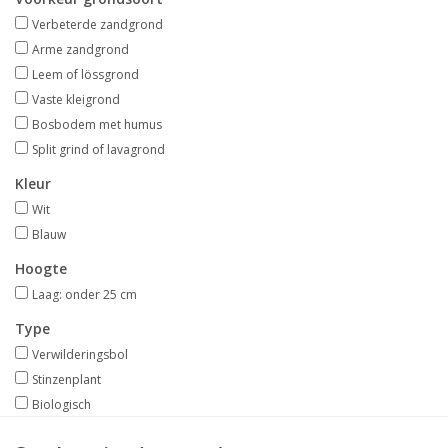
Aanbiedingen
Verbeterde zandgrond
Arme zandgrond
Bodemverbetering
Leem of lössgrond
Vaste kleigrond
Bosbodem met humus
Overige producten
Split grind of lavagrond
Advies
Kleur
Wit
Blauw
Onze tuinen!
Hoogte
Sterke Bollen Dagen
Laag: onder 25 cm
Type
Nieuws
Verwilderingsbol
Stinzenplant
Biologisch