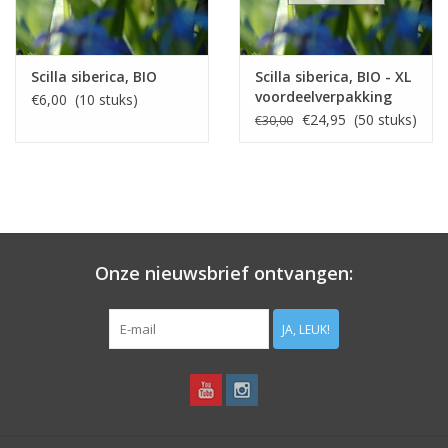
Scilla siberica, BIO
Scilla siberica, BIO - XL
voordeelverpakking
€6,00 (10 stuks)
€24,95 (50 stuks)
€30,00
Onze nieuwsbrief ontvangen:
JA, LEUK!