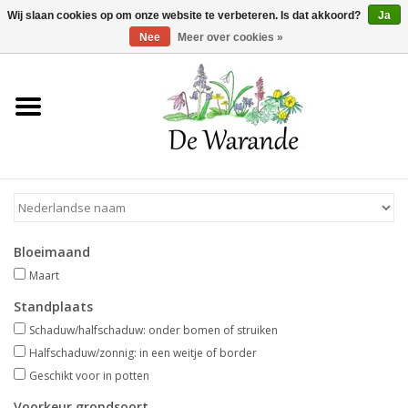
Winkelwagen >
0 Artikelen - €0,00
Wij slaan cookies op om onze website te verbeteren. Is dat akkoord?
Ja
Nee
Meer over cookies »
Home
NIEUW 2026
Voorjaarsbloeiers
Bloeimaand
Zomerbloeiers
Maart
Standplaats
Herfstbloeiers
Schaduw/halfschaduw: onder bomen of struiken
Halfschaduw/zonnig: in een weitje of border
Schaduwplanten
Geschikt voor in potten
Voorkeur grondsoort