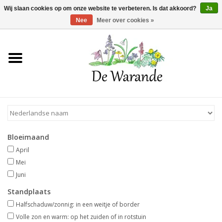
Winkelwagen >
0 Artikelen - €0,00
Wij slaan cookies op om onze website te verbeteren. Is dat akkoord?
Ja
Nee
Meer over cookies »
Home
NIEUW 2026
Voorjaarsbloeiers
Bloeimaand
Zomerbloeiers
April
Mei
Herfstbloeiers
Juni
Standplaats
Schaduwplanten
Halfschaduw/zonnig: in een weitje of border
Volle zon en warm: op het zuiden of in rotstuin