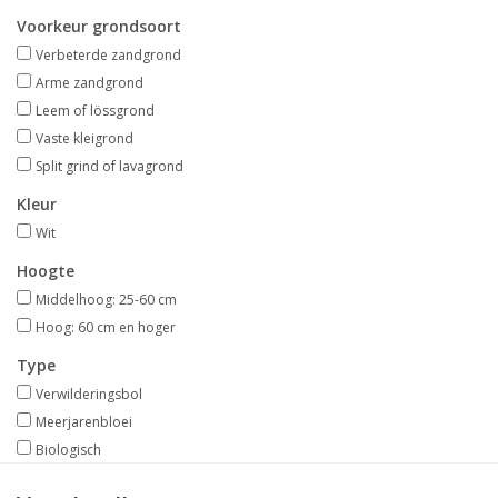
Aanbiedingen
Voorkeur grondsoort
Verbeterde zandgrond
Bodemverbetering
Arme zandgrond
Leem of lössgrond
Vaste kleigrond
Overige producten
Split grind of lavagrond
Advies
Kleur
Wit
Onze tuinen!
Hoogte
Middelhoog: 25-60 cm
Sterke Bollen Dagen
Hoog: 60 cm en hoger
Type
Nieuws
Verwilderingsbol
Meerjarenbloei
Biologisch