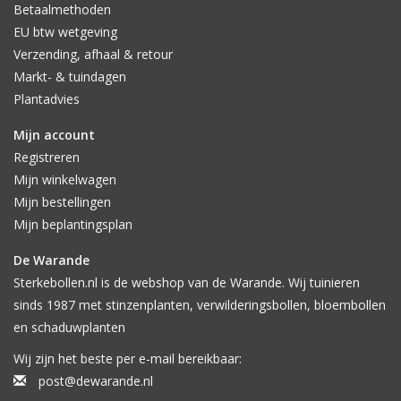
want de dahlia is niet winterhard. Als er na een goed
Betaalmethoden
groeiseizoen ruim voldoende knollen zijn en er reeds een veilige
EU btw wetgeving
voorraad elders staat, kan met resterende knollen dit risico wel
Verzending, afhaal & retour
genomen worden. Het scheelt namelijk wel veel werk.
Markt- & tuindagen
Plantadvies
Mijn account
Registreren
Mijn winkelwagen
Mijn bestellingen
Mijn beplantingsplan
De Warande
Sterkebollen.nl is de webshop van de Warande. Wij tuinieren
sinds 1987 met stinzenplanten, verwilderingsbollen, bloembollen
en schaduwplanten
Wij zijn het beste per e-mail bereikbaar:
post@dewarande.nl