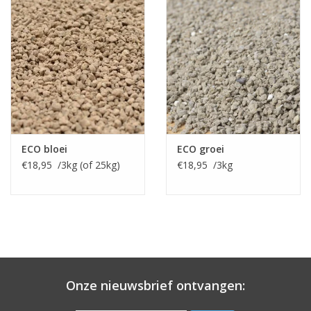
van de bloem zijn niet alle cultivars geschikt voor de vaas:
de ‘David howard' is dat wel). Dahlia 'David howard' bloeit
overvloedig en lang: vanaf de nazomer tot aan de eerste
vorst. Planttijd: vanaf maart onder glas in ruime pot, of na
de vorst buiten in de volle grond.
Dahlia's komen van oorsprong uit Mexico. De Azteken waren al
bezig met het telen van dahlia, met name voor voedsel. Er zijn
ca. 40 wilde soorten bekend, waaruit ruim 20.000 variëteiten
veredeld zijn. Een duizelig wekkend aantal! Deze variëteiten zijn
vrijwel allemaal gekweekt uit de botanische soorten
Dahlia
pinnata
en de
Dahlia coccinea
.
ECO bloei
ECO groei
€18,95 /3kg (of 25kg)
€18,95 /3kg
De dahlia is bij ons bekend als een weelderige rijke bloeier. Ze
bloeien overvloedig en lang: vanaf de nazomer tot aan de eerste
vorst. De dahlia is een prachtige toevoeging in de tuin waar ze in
grotere aantallen en in combinatie met vaste planten of
siergrassen het beste tot hun recht komen. Maar traditioneel
kunnen ze ook verrassend ogen: denk aan dahlia's als
randbeplanting in moestuinen of een complete border met
uitsluitend dahlia's.
Dahlia's plant je in principe na de vorst; vanaf mei dus. Eerder
Onze nieuwsbrief ontvangen:
planten kan wel, maar dek de opkomende dahlia dan af bij
nachtvorst. Of trek ze vanaf maart voor in een ruime pot op een