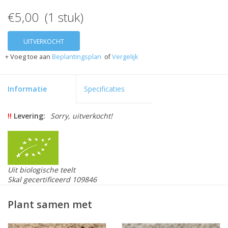
€5,00 (1 stuk)
UITVERKOCHT
+ Voeg toe aan
Beplantingsplan
of
Vergelijk
Informatie
Specificaties
!!
Levering:
Sorry, uitverkocht!
Uit biologische teelt
Skal gecertificeerd 109846
Dahlia ‘David howard’ is een helder oranje decoratieve
Plant samen met
dahlia, met donkerbladig loof. De hoogte is 110 cm hoog
wordt. De bloemdoorsnede is 10 á 15 cm. Dahlia ‘David
howard ' is geschikt als snijbloem (vanwege het gewicht