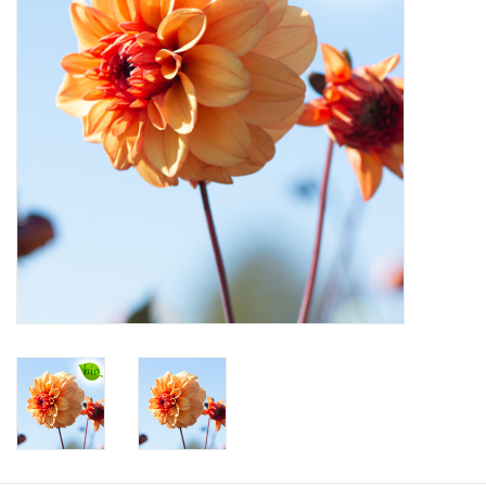
Aanbiedingen
Bodemverbetering
Overige producten
Advies
Onze tuinen!
Sterke Bollen Dagen
Nieuws