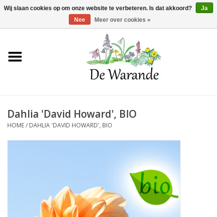
Winkelwagen >
0 Artikelen - €0,00
Wij slaan cookies op om onze website te verbeteren. Is dat akkoord?
Ja
Nee
Meer over cookies »
Home
NIEUW 2026
Dahlia 'David Howard', BIO
Voorjaarsbloeiers
HOME
/
DAHLIA 'DAVID HOWARD', BIO
Zomerbloeiers
Herfstbloeiers
Schaduwplanten