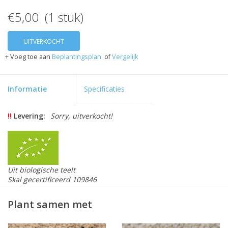
€5,00 (1 stuk)
UITVERKOCHT
+ Voeg toe aan
Beplantingsplan
of
Vergelijk
Informatie
Specificaties
!!
Levering:
Sorry, uitverkocht!
Uit biologische teelt
Skal gecertificeerd 109846
Dahlia 'Impression Festivo' is een rode halskraag dahlia
Plant samen met
met een hoogte van 55 cm. Laagblijvend dus. De
bloemdoorsnede is 5-10 cm. Dahlia 'Impression Festivo' is
geschikt als snijbloem (vanwege het gewicht van de bloem