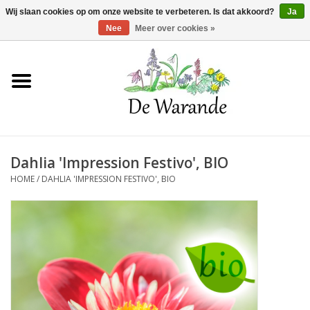
Winkelwagen >
0 Artikelen - €0,00
Wij slaan cookies op om onze website te verbeteren. Is dat akkoord?
Ja
Nee
Meer over cookies »
Home
NIEUW 2026
Dahlia 'Impression Festivo', BIO
Voorjaarsbloeiers
HOME
/
DAHLIA 'IMPRESSION FESTIVO', BIO
Zomerbloeiers
Herfstbloeiers
Schaduwplanten