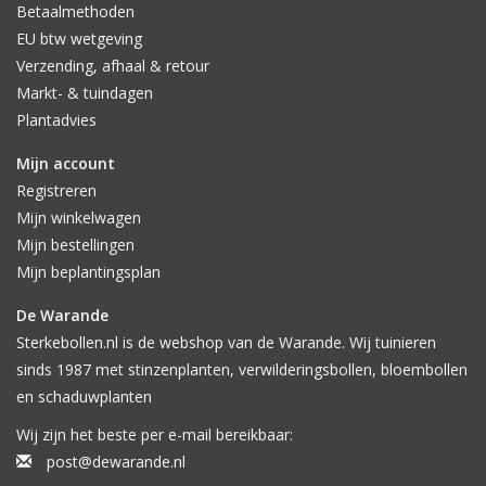
Betaalmethoden
kelder of een vorstvrij schuurtje. Inkuilen kan overigens ook:
EU btw wetgeving
graaf de dahlia knol minimaal 30 cm in de grond. Op die diepte is
de knol ook beschermt tegen de vorst. Sommige mensen
Verzending, afhaal & retour
dekken de dahlia's af met blad of stro; dit blijft echter een risico
Markt- & tuindagen
want de dahlia is niet winterhard. Als er na een goed
Plantadvies
groeiseizoen ruim voldoende knollen zijn en er reeds een veilige
voorraad elders staat, kan met resterende knollen dit risico wel
Mijn account
genomen worden. Het scheelt namelijk wel veel werk.
Registreren
Mijn winkelwagen
Mijn bestellingen
Mijn beplantingsplan
De Warande
Sterkebollen.nl is de webshop van de Warande. Wij tuinieren
sinds 1987 met stinzenplanten, verwilderingsbollen, bloembollen
en schaduwplanten
Wij zijn het beste per e-mail bereikbaar:
post@dewarande.nl