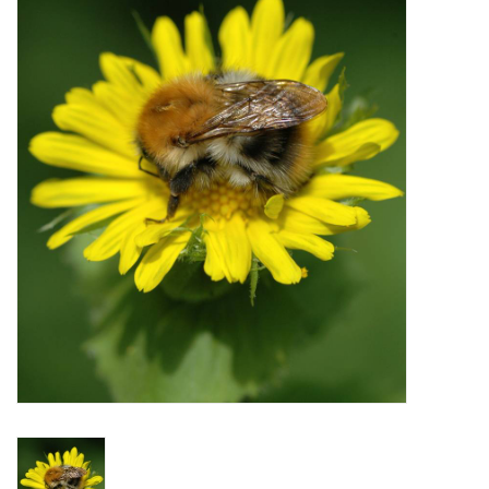
Aanbiedingen
Bodemverbetering
Overige producten
Advies
Onze tuinen!
Sterke Bollen Dagen
Nieuws