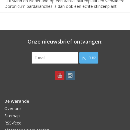
Duitsland en Nederland op een aantal buitenplaatsen verwilderd.
Doronicum pardalianches is dan ook een echte stinzenplant.
In de bostuin van De Warande bloeit Doronicum pardalianches
elk voorjaar lang (tot wel 3 maanden!) en overvloedig. Vermijd
wel volle zon; want dan gaat het loof slap hangen.
Na de bloei, in de zomer, sterft de plant af. In het najaar
Onze nieuwsbrief ontvangen:
verschijnt weer het nieuwe loof. Doronicum pardalianches gaat
met dit loof de winter in en is dus wintergroen.
JA, LEUK!
De Warande
Over ons
Sitemap
RSS-feed