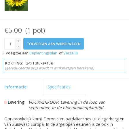
€5,00 (1 pot)
+
TOEVOEGEN AAN WINKELWAGEN
-
+ Voeg toe aan
Beplantingsplan
of
Vergelijk
KORTING:
24x1 stuks=10%
(gereduceerde prijs wordt in winkelwagen berekend)
Informatie
Specificaties
!!
Levering:
VOORVERKOOP. Levering in de loop van
september, in de bloembollenplanttijd.
Oorspronkelijk komt Doronicum pardalianches uit de gerbergten
van Zuidwest-Europa. In de afgelopen eeuwen is ze ook in