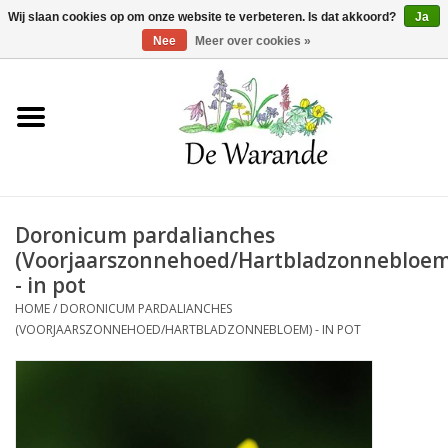
Winkelwagen >
0 Artikelen - €0,00
Wij slaan cookies op om onze website te verbeteren. Is dat akkoord?
Ja
Nee
Meer over cookies »
Home
NIEUW 2026
Doronicum pardalianches
Voorjaarsbloeiers
(Voorjaarszonnehoed/Hartbladzonnebloem
- in pot
Zomerbloeiers
HOME
/
DORONICUM PARDALIANCHES
(VOORJAARSZONNEHOED/HARTBLADZONNEBLOEM) - IN POT
Herfstbloeiers
Schaduwplanten