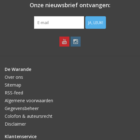
Onze nieuwsbrief ontvangen:
Liriope muscari 'Moneymaker' kan prima solitair of in kleine
groepjes geplant worden. Voor een bodembedekkend effect zijn
er echter meer planten nodig; reken met 16 per m2.
JA, LEUK!
Liriope muscari is inheems in Oost-Azië.
De Warande
Over ons
Sitemap
RSS-feed
Algemene voorwaarden
Gegevensbeheer
Colofon & auteursrecht
Disclaimer
Klantenservice