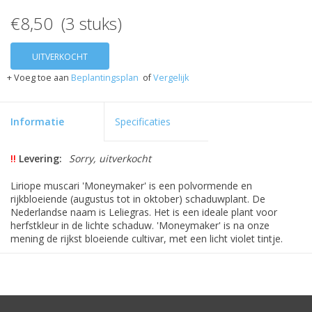
€8,50 (3 stuks)
UITVERKOCHT
+ Voeg toe aan
Beplantingsplan
of
Vergelijk
Informatie
Specificaties
!!
Levering:
Sorry, uitverkocht
Liriope muscari 'Moneymaker' is een polvormende en
rijkbloeiende (augustus tot in oktober) schaduwplant. De
Nederlandse naam is Leliegras. Het is een ideale plant voor
herfstkleur in de lichte schaduw. 'Moneymaker' is na onze
mening de rijkst bloeiende cultivar, met een licht violet tintje.
Liriope muscari 'Moneymaker' is ook in de winter groenblijvend.
Alleen bij zeer strenge vorst, kunnen er
bevriezingsverschijnselen ontstaan. In het voorjaar herstelt de
plant zich dan weer met nieuw uitlopend loof.