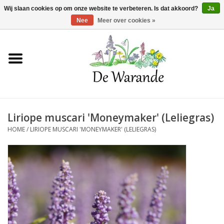
Winkelwagen >
0 Artikelen - €0,00
Wij slaan cookies op om onze website te verbeteren. Is dat akkoord?
Ja
Nee
Meer over cookies »
Home
NIEUW 2026
Liriope muscari 'Moneymaker' (Leliegras)
Voorjaarsbloeiers
HOME
/
LIRIOPE MUSCARI 'MONEYMAKER' (LELIEGRAS)
Zomerbloeiers
Herfstbloeiers
Schaduwplanten