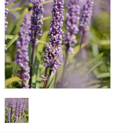
Aanbiedingen
Bodemverbetering
Overige producten
Advies
Onze tuinen!
Sterke Bollen Dagen
Nieuws