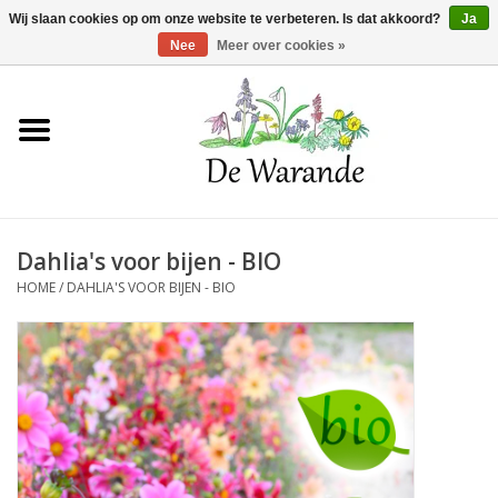
Winkelwagen >
0 Artikelen - €0,00
Wij slaan cookies op om onze website te verbeteren. Is dat akkoord?
Ja
Nee
Meer over cookies »
Home
NIEUW 2026
Dahlia's voor bijen - BIO
Voorjaarsbloeiers
HOME
/
DAHLIA'S VOOR BIJEN - BIO
Zomerbloeiers
Herfstbloeiers
Schaduwplanten