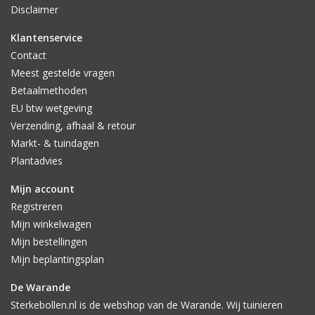
voorraad elders staat, kan met resterende knollen dit risico wel
Disclaimer
genomen worden. Het scheelt namelijk wel veel werk.
Klantenservice
Contact
Meest gestelde vragen
Betaalmethoden
EU btw wetgeving
Verzending, afhaal & retour
Markt- & tuindagen
Plantadvies
Mijn account
Registreren
Mijn winkelwagen
Mijn bestellingen
Mijn beplantingsplan
De Warande
Sterkebollen.nl is de webshop van de Warande. Wij tuinieren