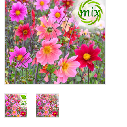
Aanbiedingen
Bodemverbetering
Overige producten
Advies
Onze tuinen!
Sterke Bollen Dagen
Nieuws