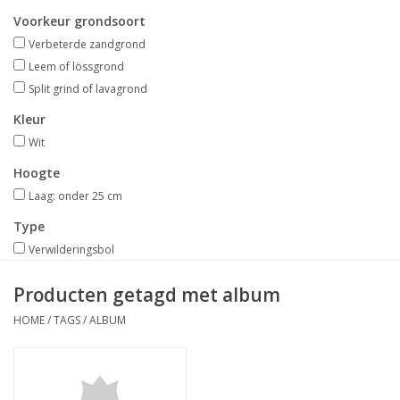
Aanbiedingen
Voorkeur grondsoort
Verbeterde zandgrond
Bodemverbetering
Leem of lössgrond
Split grind of lavagrond
Overige producten
Kleur
Wit
Advies
Hoogte
Laag: onder 25 cm
Onze tuinen!
Type
Verwilderingsbol
Sterke Bollen Dagen
Producten getagd met album
Nieuws
HOME
/
TAGS
/
ALBUM