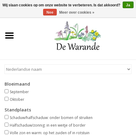
Winkelwagen >
0 Artikelen - €0,00
Wij slaan cookies op om onze website te verbeteren. Is dat akkoord?
Ja
Nee
Meer over cookies »
Home
NIEUW 2026
Voorjaarsbloeiers
Bloeimaand
Zomerbloeiers
September
Oktober
Herfstbloeiers
Standplaats
Schaduw/halfschaduw: onder bomen of struiken
Schaduwplanten
Halfschaduw/zonnig: in een weitje of border
Volle zon en warm: op het zuiden of in rotstuin