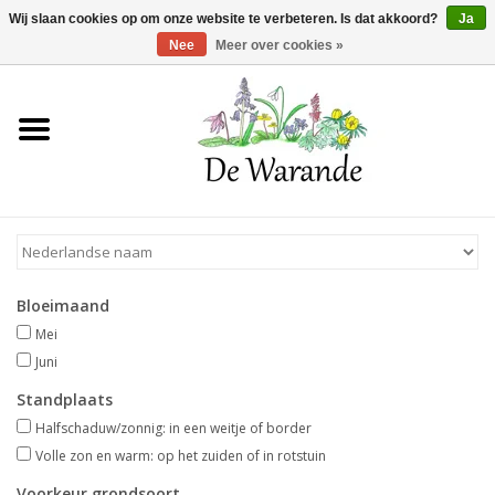
Winkelwagen >
0 Artikelen - €0,00
Wij slaan cookies op om onze website te verbeteren. Is dat akkoord?
Ja
Nee
Meer over cookies »
Home
NIEUW 2026
Voorjaarsbloeiers
Bloeimaand
Zomerbloeiers
Mei
Juni
Herfstbloeiers
Standplaats
Halfschaduw/zonnig: in een weitje of border
Schaduwplanten
Volle zon en warm: op het zuiden of in rotstuin
Voorkeur grondsoort