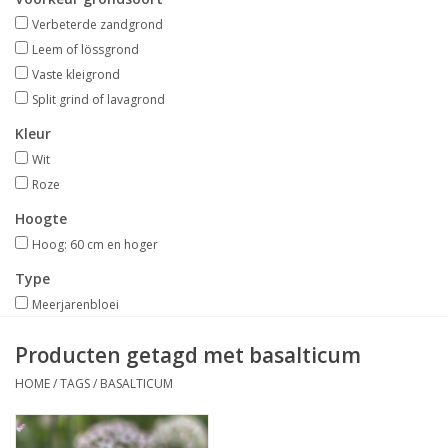
Aanbiedingen
Verbeterde zandgrond
Leem of lössgrond
Bodemverbetering
Vaste kleigrond
Split grind of lavagrond
Overige producten
Kleur
Wit
Advies
Roze
Hoogte
Onze tuinen!
Hoog: 60 cm en hoger
Type
Sterke Bollen Dagen
Meerjarenbloei
Producten getagd met basalticum
Nieuws
HOME
/
TAGS
/
BASALTICUM