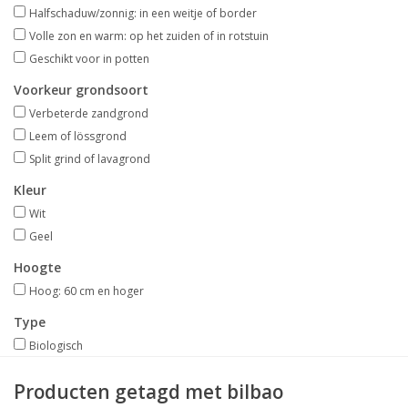
Aanbiedingen
Halfschaduw/zonnig: in een weitje of border
Volle zon en warm: op het zuiden of in rotstuin
Geschikt voor in potten
Bodemverbetering
Voorkeur grondsoort
Verbeterde zandgrond
Overige producten
Leem of lössgrond
Split grind of lavagrond
Advies
Kleur
Wit
Onze tuinen!
Geel
Hoogte
Sterke Bollen Dagen
Hoog: 60 cm en hoger
Nieuws
Type
Biologisch
Producten getagd met bilbao