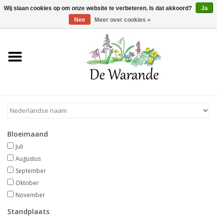
Winkelwagen >
0 Artikelen - €0,00
Wij slaan cookies op om onze website te verbeteren. Is dat akkoord?
Ja
Nee
Meer over cookies »
Home
NIEUW 2026
Voorjaarsbloeiers
Bloeimaand
Zomerbloeiers
Juli
Augustus
Herfstbloeiers
September
Oktober
November
Schaduwplanten
Standplaats