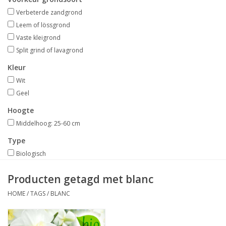
Aanbiedingen
Verbeterde zandgrond
Leem of lössgrond
Bodemverbetering
Vaste kleigrond
Split grind of lavagrond
Overige producten
Kleur
Wit
Advies
Geel
Hoogte
Onze tuinen!
Middelhoog: 25-60 cm
Type
Sterke Bollen Dagen
Biologisch
Producten getagd met blanc
Nieuws
HOME
/
TAGS
/
BLANC