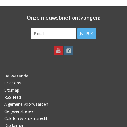
Aanbiedingen
Onze nieuwsbrief ontvangen:
Bodemverbetering
JA, LEUK!
Overige producten
Advies
Onze tuinen!
De Warande
Over ons
Sterke Bollen Dagen
Sitemap
RSS-feed
Nieuws
Algemene voorwaarden
Gegevensbeheer
Colofon & auteursrecht
Disclaimer