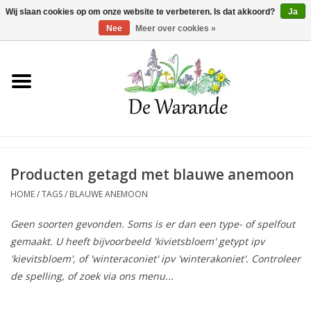
Winkelwagen >
0 Artikelen - €0,00
Wij slaan cookies op om onze website te verbeteren. Is dat akkoord?
Ja
Nee
Meer over cookies »
Home
NIEUW 2026
Voorjaarsbloeiers
Producten getagd met blauwe anemoon
HOME
/
TAGS
/
BLAUWE ANEMOON
Zomerbloeiers
Geen soorten gevonden. Soms is er dan een type- of spelfout
gemaakt. U heeft bijvoorbeeld 'kivietsbloem' getypt ipv
Herfstbloeiers
'kievitsbloem', of 'winteraconiet' ipv 'winterakoniet'. Controleer
de spelling, of zoek via ons menu...
Schaduwplanten