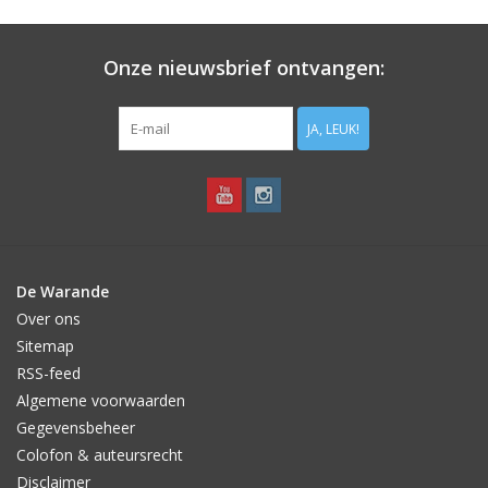
Aanbiedingen
Onze nieuwsbrief ontvangen:
Bodemverbetering
JA, LEUK!
Overige producten
Advies
Onze tuinen!
De Warande
Over ons
Sterke Bollen Dagen
Sitemap
RSS-feed
Nieuws
Algemene voorwaarden
Gegevensbeheer
Colofon & auteursrecht
Disclaimer