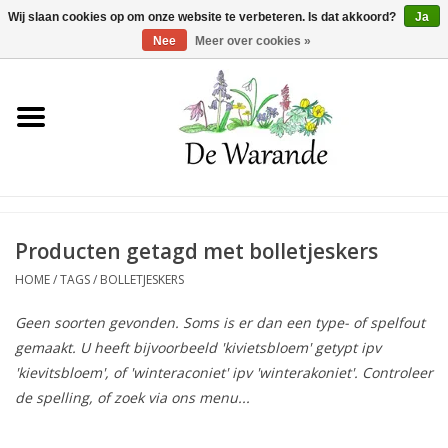
Winkelwagen >
0 Artikelen - €0,00
Wij slaan cookies op om onze website te verbeteren. Is dat akkoord?
Ja
Nee
Meer over cookies »
Home
NIEUW 2026
Voorjaarsbloeiers
Producten getagd met bolletjeskers
HOME
/
TAGS
/
BOLLETJESKERS
Zomerbloeiers
Geen soorten gevonden. Soms is er dan een type- of spelfout
gemaakt. U heeft bijvoorbeeld 'kivietsbloem' getypt ipv
Herfstbloeiers
'kievitsbloem', of 'winteraconiet' ipv 'winterakoniet'. Controleer
de spelling, of zoek via ons menu...
Schaduwplanten