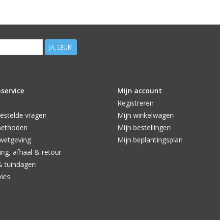
JA, LEUK!
service
Mijn account
Registreren
estelde vragen
Mijn winkelwagen
methoden
Mijn bestellingen
wetgeving
Mijn beplantingsplan
ng, afhaal & retour
& tuindagen
vies