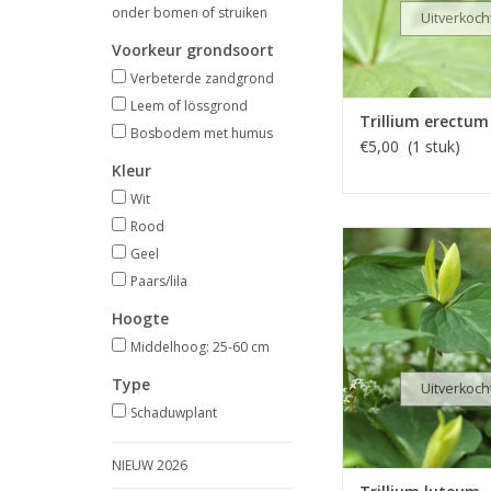
onder bomen of struiken
Uitverkoch
Voorkeur grondsoort
Verbeterde zandgrond
Leem of lössgrond
Trillium erectum
Bosbodem met humus
€5,00 (1 stuk)
Kleur
Wit
Rood
Gele boslel
Geel
April/mei, geel,
Paars/lila
INFO
Hoogte
Middelhoog: 25-60 cm
Type
Uitverkoch
Schaduwplant
NIEUW 2026