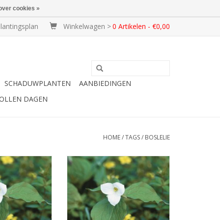
over cookies »
lantingsplan
Winkelwagen >
0 Artikelen - €0,00
SCHADUWPLANTEN
AANBIEDINGEN
BOLLEN DAGEN
HOME
/
TAGS
/
BOSLELIE
boslelie
Grote boslelie
 wit, 30 cm
April/mei, wit, 30 cm
N KOPEN
INFO