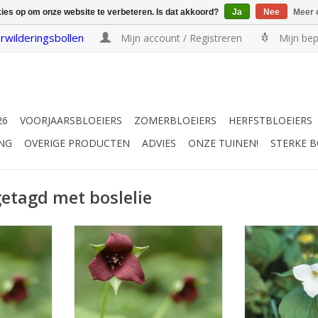
kies op om onze website te verbeteren. Is dat akkoord?
Ja
Nee
Meer 
rwilderingsbollen
Mijn account / Registreren
Mijn bep
26
VOORJAARSBLOEIERS
ZOMERBLOEIERS
HERFSTBLOEIERS
NG
OVERIGE PRODUCTEN
ADVIES
ONZE TUINEN!
STERKE 
etagd met boslelie
ie
Rode boslelie
Grote 
od, 30 cm
April/mei, donkerrood, 30 cm
April/mei,
INFO EN KOPEN
INFO E