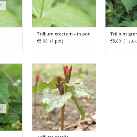
t
Trillium erectum - in pot
Trillium gra
€5,00 (1 pot)
€5,00 (1 stuk
ie
Boslelie
 30 cm
April/mei, roodpaars, 20 cm
INFO EN KOPEN
t