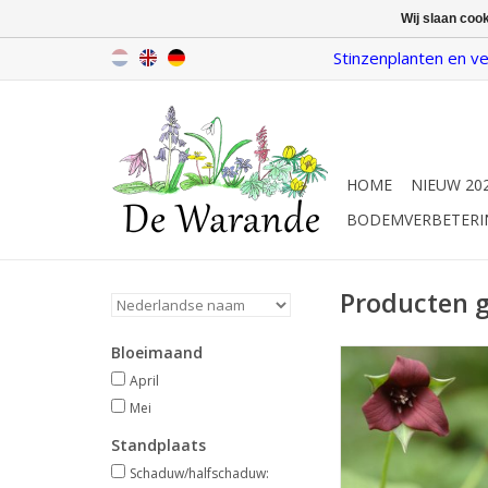
Wij slaan coo
Stinzenplanten en ve
HOME
NIEUW 20
BODEMVERBETERI
Producten g
Bloeimaand
Rode boslel
April/mei, donkerro
April
Mei
INFO
Standplaats
Schaduw/halfschaduw: