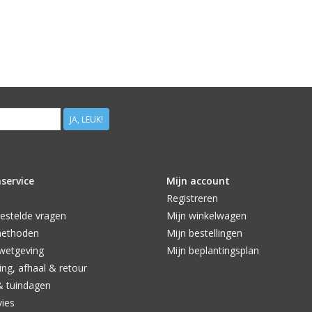
JA, LEUK!
service
Mijn account
Registreren
estelde vragen
Mijn winkelwagen
methoden
Mijn bestellingen
wetgeving
Mijn beplantingsplan
ng, afhaal & retour
& tuindagen
vies