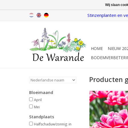
Wij slaan coo
Stinzenplanten en ve
HOME
NIEUW 20
BODEMVERBETERI
Producten 
Bloeimaand
April/mei, roze met 
April
Dubbele tulp, comp
Mei
bloeiend
Standplaats
INFO EN KOP
Halfschaduw/zonnig: in