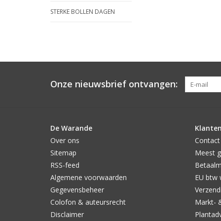
STERKE BOLLEN DAGEN
Onze nieuwsbrief ontvangen:
De Warande
Klanten
Over ons
Contact
Sitemap
Meest g
RSS-feed
Betaal
Algemene voorwaarden
EU btw 
Gegevensbeheer
Verzendi
Colofon & auteursrecht
Markt- 
Disclaimer
Plantad