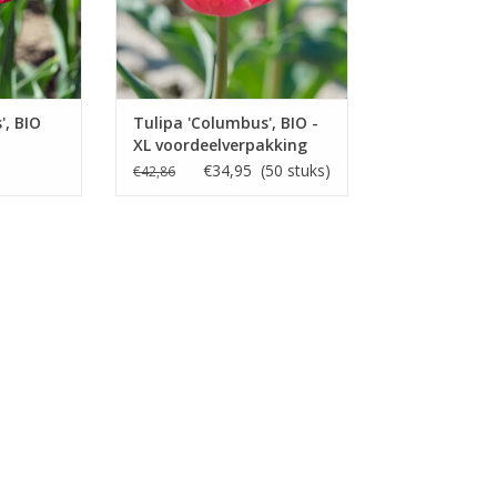
', BIO
Tulipa 'Columbus', BIO -
XL voordeelverpakking
€34,95 (50 stuks)
€42,86