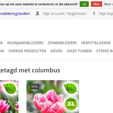
kies op om onze website te verbeteren. Is dat akkoord?
Ja
Nee
Meer 
rwilderingsbollen
Mijn account / Registreren
Mijn bep
26
VOORJAARSBLOEIERS
ZOMERBLOEIERS
HERFSTBLOEIERS
NG
OVERIGE PRODUCTEN
ADVIES
ONZE TUINEN!
STERKE 
getagd met columbus
wit, 40 cm
April/mei, roze met wit, 40 cm
SALE
act, lang
Dubbele tulp, compact, lang
bloeiend
EN
INFO EN KOPEN