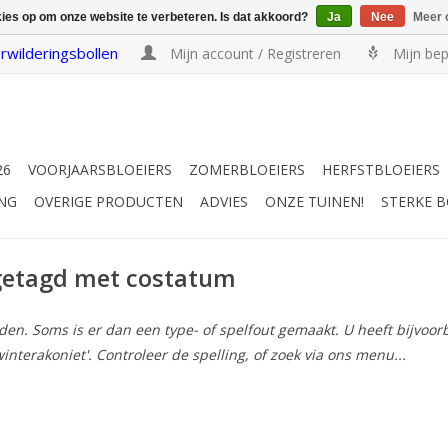
kies op om onze website te verbeteren. Is dat akkoord?
Ja
Nee
Meer 
rwilderingsbollen
Mijn account / Registreren
Mijn bep
26
VOORJAARSBLOEIERS
ZOMERBLOEIERS
HERFSTBLOEIERS
NG
OVERIGE PRODUCTEN
ADVIES
ONZE TUINEN!
STERKE 
getagd met costatum
n. Soms is er dan een type- of spelfout gemaakt. U heeft bijvoorbee
winterakoniet'. Controleer de spelling, of zoek via ons menu...