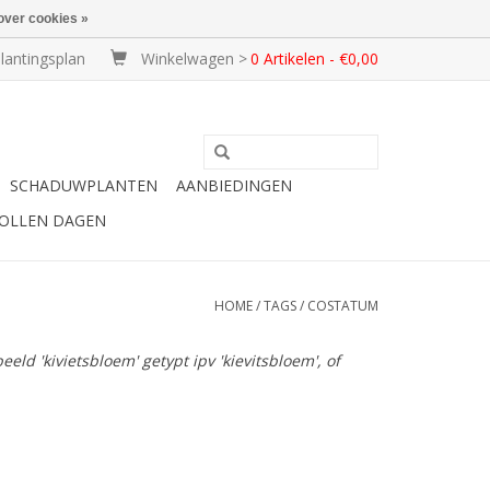
over cookies »
lantingsplan
Winkelwagen >
0 Artikelen - €0,00
SCHADUWPLANTEN
AANBIEDINGEN
BOLLEN DAGEN
HOME
/
TAGS
/
COSTATUM
ld 'kivietsbloem' getypt ipv 'kievitsbloem', of