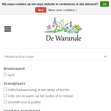
Winkelwagen >
0 Artikelen - €0,00
Wij slaan cookies op om onze website te verbeteren. Is dat akkoord?
Ja
Nee
Meer over cookies »
Home
NIEUW 2026
Voorjaarsbloeiers
Bloeimaand
Zomerbloeiers
April
Standplaats
Herfstbloeiers
Halfschaduw/zonnig: in een weitje of border
Volle zon en warm: op het zuiden of in rotstuin
Schaduwplanten
Geschikt voor in potten
Voorkeur grondsoort