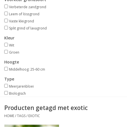
Aanbiedingen
Verbeterde zandgrond
Leem of lössgrond
Bodemverbetering
Vaste kleigrond
Split grind of lavagrond
Overige producten
Kleur
Wit
Advies
Groen
Hoogte
Onze tuinen!
Middelhoog: 25-60 cm
Type
Sterke Bollen Dagen
Meerjarenbloei
Biologisch
Nieuws
Producten getagd met exotic
HOME
/
TAGS
/
EXOTIC