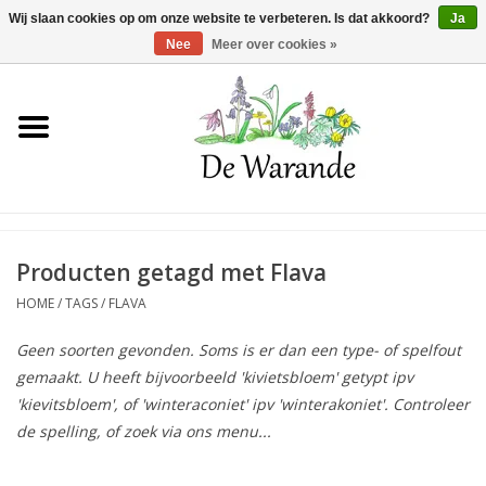
Winkelwagen >
0 Artikelen - €0,00
Wij slaan cookies op om onze website te verbeteren. Is dat akkoord?
Ja
Nee
Meer over cookies »
Home
NIEUW 2026
Voorjaarsbloeiers
Producten getagd met Flava
HOME
/
TAGS
/
FLAVA
Zomerbloeiers
Geen soorten gevonden. Soms is er dan een type- of spelfout
gemaakt. U heeft bijvoorbeeld 'kivietsbloem' getypt ipv
Herfstbloeiers
'kievitsbloem', of 'winteraconiet' ipv 'winterakoniet'. Controleer
de spelling, of zoek via ons menu...
Schaduwplanten