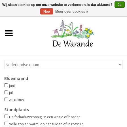
Winkelwagen >
0 Artikelen - €0,00
Wij slaan cookies op om onze website te verbeteren. Is dat akkoord?
Ja
Nee
Meer over cookies »
Home
NIEUW 2026
Voorjaarsbloeiers
Bloeimaand
Zomerbloeiers
Juni
Juli
Herfstbloeiers
Augustus
Standplaats
Schaduwplanten
Halfschaduw/zonnig: in een weitje of border
Volle zon en warm: op het zuiden of in rotstuin