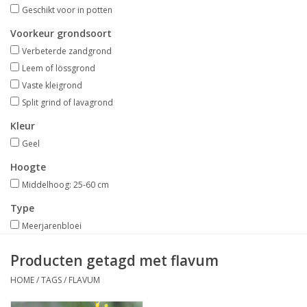
Aanbiedingen
Geschikt voor in potten
Voorkeur grondsoort
Bodemverbetering
Verbeterde zandgrond
Leem of lössgrond
Vaste kleigrond
Overige producten
Split grind of lavagrond
Advies
Kleur
Geel
Onze tuinen!
Hoogte
Middelhoog: 25-60 cm
Sterke Bollen Dagen
Type
Meerjarenbloei
Nieuws
Producten getagd met flavum
HOME
/
TAGS
/
FLAVUM