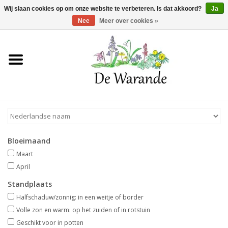
Winkelwagen >
0 Artikelen - €0,00
Wij slaan cookies op om onze website te verbeteren. Is dat akkoord?
Ja
Nee
Meer over cookies »
Home
NIEUW 2026
Voorjaarsbloeiers
Bloeimaand
Zomerbloeiers
Maart
April
Herfstbloeiers
Standplaats
Halfschaduw/zonnig: in een weitje of border
Schaduwplanten
Volle zon en warm: op het zuiden of in rotstuin
Geschikt voor in potten