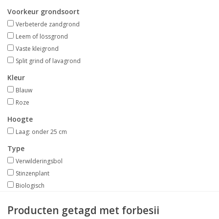
Aanbiedingen
Voorkeur grondsoort
Verbeterde zandgrond
Bodemverbetering
Leem of lössgrond
Vaste kleigrond
Split grind of lavagrond
Overige producten
Kleur
Advies
Blauw
Roze
Onze tuinen!
Hoogte
Laag: onder 25 cm
Sterke Bollen Dagen
Type
Verwilderingsbol
Nieuws
Stinzenplant
Biologisch
Producten getagd met forbesii