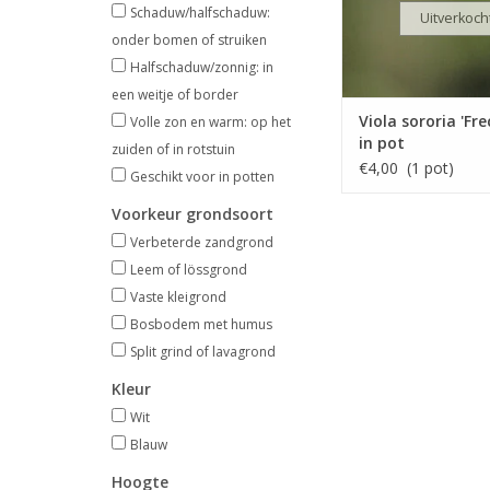
Schaduw/halfschaduw:
Uitverkoch
onder bomen of struiken
Halfschaduw/zonnig: in
een weitje of border
Viola sororia 'Frec
Volle zon en warm: op het
in pot
zuiden of in rotstuin
€4,00 (1 pot)
Geschikt voor in potten
Voorkeur grondsoort
Verbeterde zandgrond
Leem of lössgrond
Vaste kleigrond
Bosbodem met humus
Split grind of lavagrond
Kleur
Wit
Blauw
Hoogte