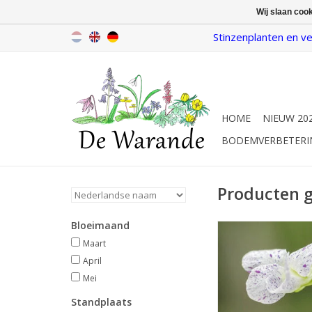
Wij slaan coo
Stinzenplanten en ve
HOME
NIEUW 20
BODEMVERBETERI
Producten g
Bloeimaand
Viooltje
Maart/mei, wit met l
Maart
spikkels, 15
April
INFO
Mei
Standplaats