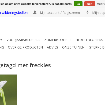
kies op om onze website te verbeteren. Is dat akkoord?
Ja
Nee
Meer 
rwilderingsbollen
Mijn account / Registreren
Mijn bep
26
VOORJAARSBLOEIERS
ZOMERBLOEIERS
HERFSTBLOEIERS
NG
OVERIGE PRODUCTEN
ADVIES
ONZE TUINEN!
STERKE 
etagd met freckles
ichtblauwe
 cm