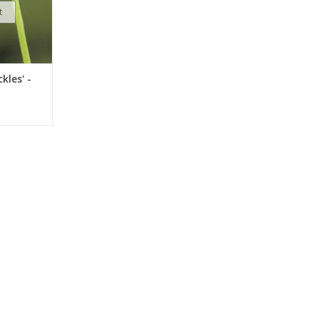
t
kles' -