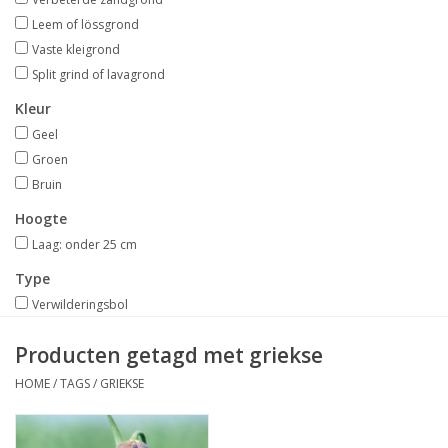
Aanbiedingen
Leem of lössgrond
Vaste kleigrond
Bodemverbetering
Split grind of lavagrond
Kleur
Overige producten
Geel
Groen
Advies
Bruin
Hoogte
Onze tuinen!
Laag: onder 25 cm
Type
Sterke Bollen Dagen
Verwilderingsbol
Producten getagd met griekse
Nieuws
HOME
/
TAGS
/
GRIEKSE