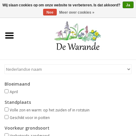
Winkelwagen >
0 Artikelen - €0,00
Wij slaan cookies op om onze website te verbeteren. Is dat akkoord?
Ja
Nee
Meer over cookies »
Home
NIEUW 2026
Voorjaarsbloeiers
Bloeimaand
Zomerbloeiers
April
Standplaats
Herfstbloeiers
Volle zon en warm: op het zuiden of in rotstuin
Geschikt voor in potten
Schaduwplanten
Voorkeur grondsoort
Verbeterde zandgrond