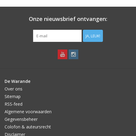
Aanbiedingen
Onze nieuwsbrief ontvangen:
Bodemverbetering
JA, LEUK!
Overige producten
Advies
Onze tuinen!
De Warande
Over ons
Sterke Bollen Dagen
Sitemap
RSS-feed
Nieuws
Algemene voorwaarden
Gegevensbeheer
Colofon & auteursrecht
Disclaimer