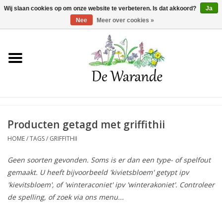
Winkelwagen >
0 Artikelen - €0,00
Wij slaan cookies op om onze website te verbeteren. Is dat akkoord?
Ja
Nee
Meer over cookies »
Home
NIEUW 2026
Voorjaarsbloeiers
Producten getagd met griffithii
HOME
/
TAGS
/
GRIFFITHII
Zomerbloeiers
Geen soorten gevonden. Soms is er dan een type- of spelfout
gemaakt. U heeft bijvoorbeeld 'kivietsbloem' getypt ipv
Herfstbloeiers
'kievitsbloem', of 'winteraconiet' ipv 'winterakoniet'. Controleer
de spelling, of zoek via ons menu...
Schaduwplanten