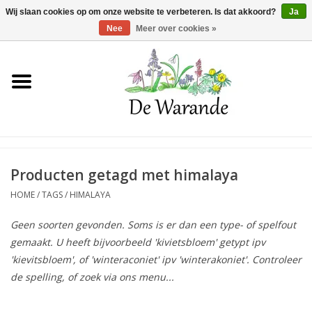
Winkelwagen >
0 Artikelen - €0,00
Wij slaan cookies op om onze website te verbeteren. Is dat akkoord?
Ja
Nee
Meer over cookies »
Home
NIEUW 2026
Voorjaarsbloeiers
Producten getagd met himalaya
HOME
/
TAGS
/
HIMALAYA
Zomerbloeiers
Geen soorten gevonden. Soms is er dan een type- of spelfout
gemaakt. U heeft bijvoorbeeld 'kivietsbloem' getypt ipv
Herfstbloeiers
'kievitsbloem', of 'winteraconiet' ipv 'winterakoniet'. Controleer
de spelling, of zoek via ons menu...
Schaduwplanten