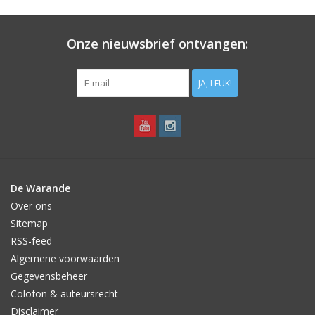
Aanbiedingen
Onze nieuwsbrief ontvangen:
Bodemverbetering
JA, LEUK!
Overige producten
Advies
Onze tuinen!
De Warande
Over ons
Sterke Bollen Dagen
Sitemap
RSS-feed
Nieuws
Algemene voorwaarden
Gegevensbeheer
Colofon & auteursrecht
Disclaimer