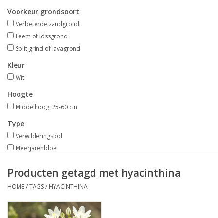
Aanbiedingen
Voorkeur grondsoort
Verbeterde zandgrond
Bodemverbetering
Leem of lössgrond
Split grind of lavagrond
Overige producten
Kleur
Wit
Advies
Hoogte
Middelhoog: 25-60 cm
Onze tuinen!
Type
Verwilderingsbol
Sterke Bollen Dagen
Meerjarenbloei
Producten getagd met hyacinthina
Nieuws
HOME
/
TAGS
/
HYACINTHINA