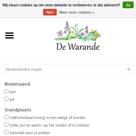
Winkelwagen >
0 Artikelen - €0,00
Wij slaan cookies op om onze website te verbeteren. Is dat akkoord?
Ja
Nee
Meer over cookies »
Home
NIEUW 2026
Voorjaarsbloeiers
Bloeimaand
Zomerbloeiers
Juni
Juli
Herfstbloeiers
Standplaats
Halfschaduw/zonnig: in een weitje of border
Schaduwplanten
Volle zon en warm: op het zuiden of in rotstuin
Geschikt voor in potten