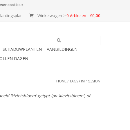
over cookies »
lantingsplan
Winkelwagen >
0 Artikelen - €0,00
SCHADUWPLANTEN
AANBIEDINGEN
BOLLEN DAGEN
HOME
/
TAGS
/
IMPRESSION
ld 'kivietsbloem' getypt ipv 'kievitsbloem', of