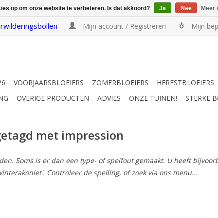
kies op om onze website te verbeteren. Is dat akkoord?
Ja
Nee
Meer 
rwilderingsbollen
Mijn account / Registreren
Mijn bep
26
VOORJAARSBLOEIERS
ZOMERBLOEIERS
HERFSTBLOEIERS
NG
OVERIGE PRODUCTEN
ADVIES
ONZE TUINEN!
STERKE 
getagd met impression
n. Soms is er dan een type- of spelfout gemaakt. U heeft bijvoorbee
winterakoniet'. Controleer de spelling, of zoek via ons menu...